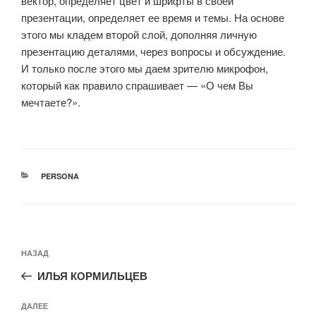
вектор, определяет цвет и шрифты в своей
презентации, определяет ее время и темы. На основе
этого мы кладем второй слой, дополняя личную
презентацию деталями, через вопросы и обсуждение.
И только после этого мы даем зрителю микрофон,
который как правило спрашивает — «О чем Вы
мечтаете?».
РУБРИКИ
PERSONA
Навигация
Предыдущая
НАЗАД
по
запись:
записям
ИЛЬЯ КОРМИЛЬЦЕВ
Следующая
ДАЛЕЕ