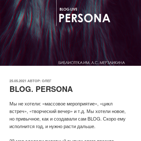
ОПУБЛИКОВАНО
25.05.2021
АВТОР:
ОЛЕГ
BLOG. PERSONA
Мы не хотели: «массовое мероприятие», «цикл
встреч», «творческий вечер» и т.д. Мы хотели новое,
но привычное, как и создавали сам BLOG. Скоро ему
исполнится год, и нужно расти дальше.
23 мая сделали пилотный выпуск этого проекта,