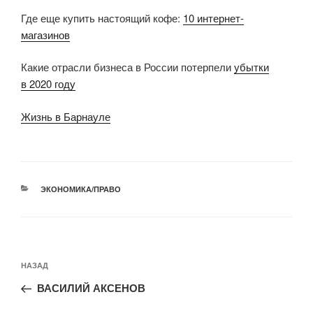
Где еще купить настоящий кофе:
10 интернет-
магазинов
Какие отрасли бизнеса в России потерпели
убытки
в 2020 году
Жизнь в Барнауле
РУБРИКИ
ЭКОНОМИКА/ПРАВО
Навигация
Предыдущая
НАЗАД
по
запись:
записям
ВАСИЛИЙ АКСЕНОВ