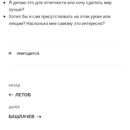
Я делаю это для отчетности или хочу сделать мир
лучше?
Хотел бы я сам присутствовать на этом уроке или
лекции? Насколько мне самому это интересно?
РУБРИКИ
ПРИГОДИТСЯ
Навигация
Предыдущая
НАЗАД
по
запись:
записям
ЛЕТОВ
Следующая
ДАЛЕЕ
запись
БАШЛАЧЕВ