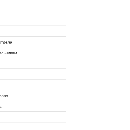
»
отдела
ольникам
раво
ка