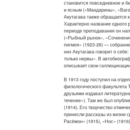
становится повседневное и б
и ясным («Мандарины», «Вагон
Акутагава также обращается к
Характерно название одного р
периоде преподавания он напи
(«Рыбный рынок», «Сочинение»
пигмея» (1923-26) — собрание
них Акутагава говорит о себе:
только нервы». В автобиогра
описывает свои галлюцинации
В 1913 году поступил на отде
филологического факультета Т
друзьями издавал литературн
течение»). Там же был опубл
(1914). Его творчество отмеч
принесли рассказы из жизни 
Расёмон» (1915), «Нос» (1916)