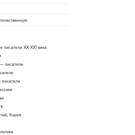
отечественную
е писатели XX-XXI века
и
— писатели
сатели
е писатели
ассики
ки
rs
тай, Корея
литика