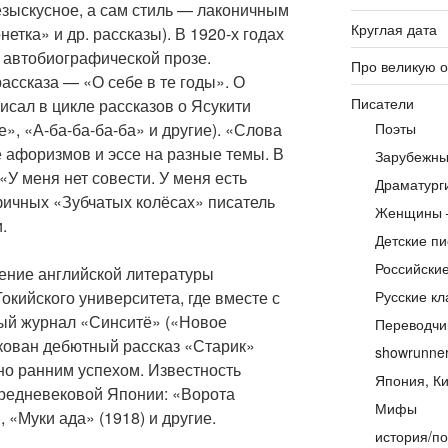
езыскусное, а сам стиль — лаконичным
Круглая дата
етка» и др. рассказы). В 1920-х годах
 автобиографической прозе.
Про великую 
ассказа — «О себе в те годы». О
Писатели
сал в цикле рассказов о Ясукити
, «А-ба-ба-ба-ба» и другие). «Слова
Поэты
 афоризмов и эссе на разные темы. В
Зарубежны
 «У меня нет совести. У меня есть
Драматург
фичных «Зубчатых колёсах» писатель
Женщины 
.
Детские пи
Российски
ление английской литературы
окийского университета, где вместе с
Русские кл
ый журнал «Синситё» («Новое
Переводчи
икован дебютный рассказ «Старик»
showrunne
ено ранним успехом. Известность
Япония, Ки
средневековой Японии: «Ворота
Мифы
, «Муки ада» (1918) и другие.
история/по