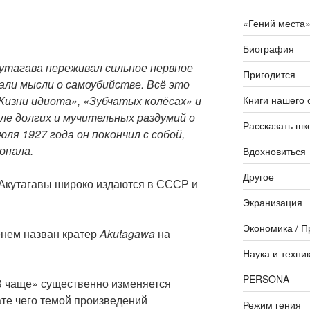
«Гений места
Биография
кутагава переживал сильное нервное
Пригодится
али мысли о самоубийстве. Всё это
Книги нашего 
изни идиота», «Зубчатых колёсах» и
ле долгих и мучительных раздумий о
Рассказать шк
ля 1927 года он покончил с собой,
онала.
Вдохновиться
Другое
 Акутагавы широко издаются в СССР и
Экранизация
Экономика / П
енем назван кратер
Akutagawa
на
Наука и техни
PERSONA
В чаще» существенно изменяется
ате чего темой произведений
Режим гения