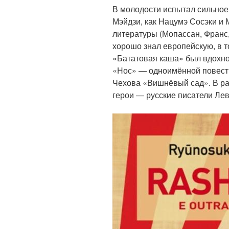
В молодости испытал сильное
Мэйдзи, как Нацумэ Сосэки и 
литературы (Мопассан, Франс,
хорошо знал европейскую, в т
«Бататовая каша» был вдохно
«Нос» — одноимённой повесть
Чехова «Вишнёвый сад». В ра
герои — русские писатели Лев