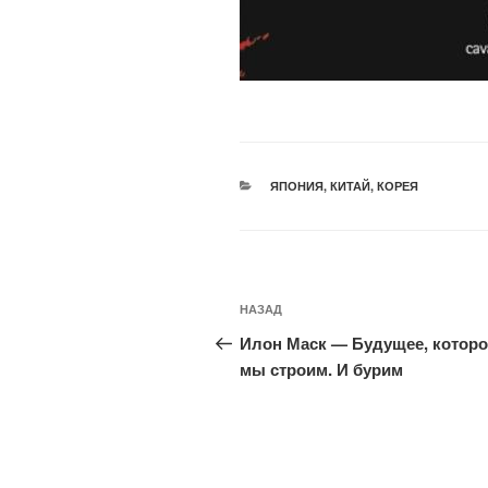
РУБРИКИ
ЯПОНИЯ, КИТАЙ, КОРЕЯ
Навигация
Предыдущая
НАЗАД
по
запись:
Илон Маск — Будущее, которо
записям
мы строим. И бурим