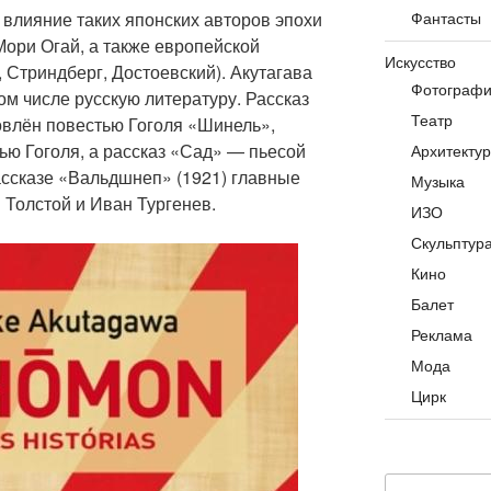
 влияние таких японских авторов эпохи
Фантасты
Мори Огай, а также европейской
Искусство
 Стриндберг, Достоевский). Акутагава
Фотограф
ом числе русскую литературу. Рассказ
Театр
влён повестью Гоголя «Шинель»,
ю Гоголя, а рассказ «Сад» — пьесой
Архитекту
ссказе «Вальдшнеп» (1921) главные
Музыка
 Толстой и Иван Тургенев.
ИЗО
Скульптур
Кино
Балет
Реклама
Мода
Цирк
Искать: