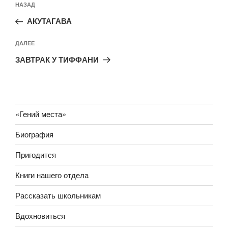
Предыдущая
НАЗАД
по
запись:
записям
АКУТАГАВА
Следующая
ДАЛЕЕ
запись
ЗАВТРАК У ТИФФАНИ
«Гений места»
Биография
Пригодится
Книги нашего отдела
Рассказать школьникам
Вдохновиться