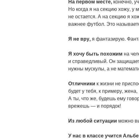
На первом месте,
конечно, у
Но когда я на секцию хожу, у
не остается. А на секцию я хо
важнее футбол. Это называе
Я не вру,
я фантазирую. Фанта
Я хочу быть похожим
на чел
и справедливый. Он защищает
нужны мускулы, а не математи
Отличники
к жизни не приспо
будет у тебя, к примеру, жена,
А ты, что же, будешь ему гово
врежешь — и порядок!
Из любой ситуации
можно вы
У нас в классе учится Альбе