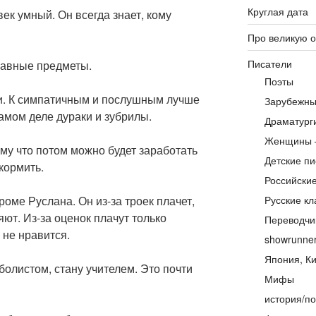
Круглая дата
ек умный. Он всегда знает, кому
Про великую 
Писатели
лавные предметы.
Поэты
и. К симпатичным и послушным лучше
Зарубежны
самом деле дураки и зубрилы.
Драматург
Женщины 
му что потом можно будет заработать
Детские пи
кормить.
Российски
роме Руслана. Он из-за троек плачет,
Русские кл
яют. Из-за оценок плачут только
Переводчи
 не нравится.
showrunne
Япония, Ки
болистом, стану учителем. Это почти
Мифы
история/по