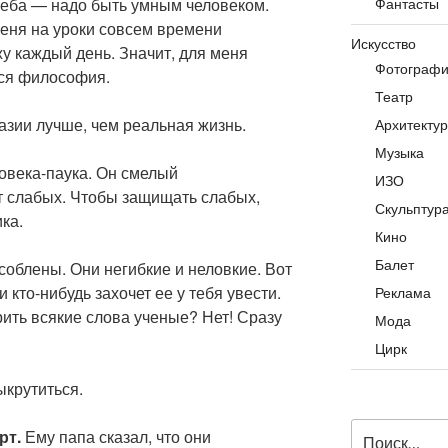
чеба — надо быть умным человеком.
Фантасты
 меня на уроки совсем времени
Искусство
жу каждый день. Значит, для меня
Фотограф
тся философия.
Театр
зии лучше, чем реальная жизнь.
Архитекту
Музыка
овека-паука. Он смелый
ИЗО
 слабых. Чтобы защищать слабых,
Скульптур
ка.
Кино
Балет
соблены. Они негибкие и неловкие. Вот
 и кто-нибудь захочет ее у тебя увести.
Реклама
рить всякие слова ученые? Нет! Сразу
Мода
Цирк
крутиться.
Искать:
рт.
Ему папа сказал, что они