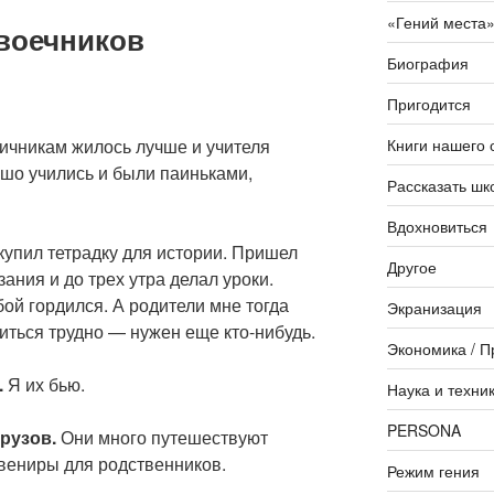
«Гений места
воечников
Биография
Пригодится
Книги нашего 
ичникам жилось лучше и учителя
ошо учились и были паиньками,
Рассказать шк
Вдохновиться
 купил тетрадку для истории. Пришел
Другое
ания и до трех утра делал уроки.
бой гордился. А родители мне тогда
Экранизация
диться трудно — нужен еще кто-нибудь.
Экономика / П
.
Я их бью.
Наука и техни
PERSONA
рузов.
Они много путешествуют
увениры для родственников.
Режим гения