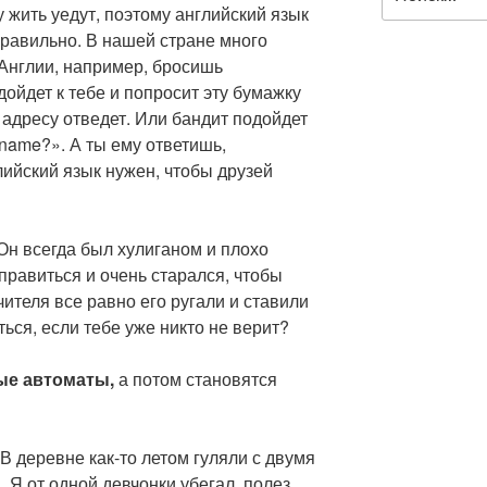
у жить уедут, поэтому английский язык
 правильно. В нашей стране много
 Англии, например, бросишь
дойдет к тебе и попросит эту бумажку
о адресу отведет. Или бандит подойдет
r name?». А ты ему ответишь,
лийский язык нужен, чтобы друзей
Он всегда был хулиганом и плохо
равиться и очень старался, чтобы
чителя все равно его ругали и ставили
ться, если тебе уже никто не верит?
ые автоматы,
а потом становятся
В деревне как-то летом гуляли с двумя
 Я от одной девчонки убегал, полез