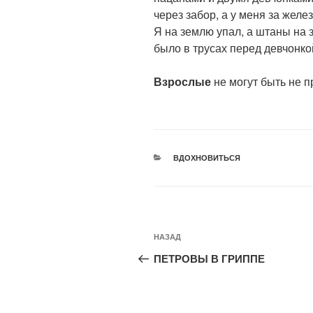
через забор, а у меня за жел
Я на землю упал, а штаны на 
было в трусах перед девчонкой
Взрослые
не могут быть не 
РУБРИКИ
ВДОХНОВИТЬСЯ
Навигация
Предыдущая
НАЗАД
по
запись:
ПЕТРОВЫ В ГРИППЕ
записям