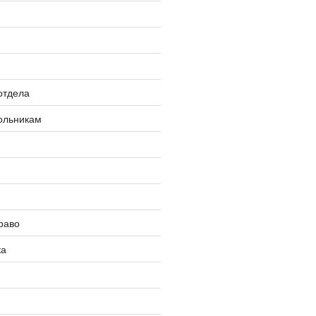
»
отдела
ольникам
раво
ка