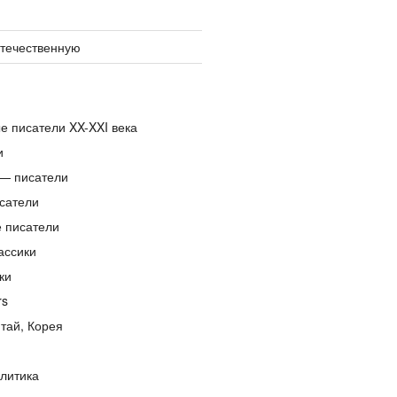
отечественную
е писатели XX-XXI века
и
— писатели
сатели
е писатели
ассики
ки
rs
тай, Корея
литика