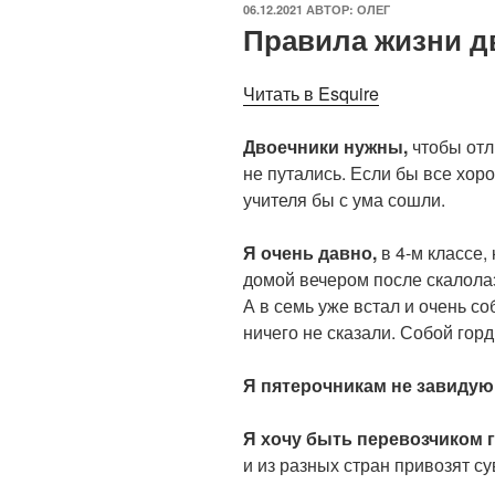
ОПУБЛИКОВАНО
06.12.2021
АВТОР:
ОЛЕГ
Правила жизни д
Читать в Esquire
Двоечники нужны,
чтобы отл
не путались. Если бы все хор
учителя бы с ума сошли.
Я очень давно,
в 4-м классе,
домой вечером после скалолаз
А в семь уже встал и очень со
ничего не сказали. Собой гор
Я пятерочникам не завидую
Я хочу быть перевозчиком г
и из разных стран привозят с