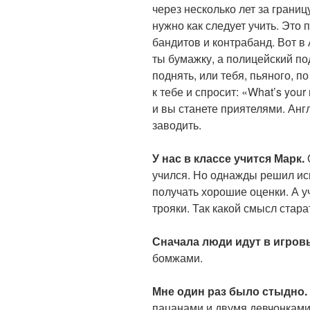
через несколько лет за границ
нужно как следует учить. Это
бандитов и контрабанд. Вот в
ты бумажку, а полицейский по
поднять, или тебя, пьяного, п
к тебе и спросит: «What’s you
и вы станете приятелями. Анг
заводить.
У нас в классе учится Марк.
учился. Но однажды решил исп
получать хорошие оценки. А у
трояки. Так какой смысл стара
Сначала люди идут в игров
бомжами.
Мне один раз было стыдно.
пацанами и двумя девчонками.