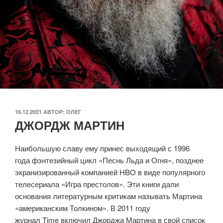
ОПУБЛИКОВАНО
16.12.2021
АВТОР:
ОЛЕГ
ДЖОРДЖ МАРТИН
Наибольшую славу ему принес выходящий с 1996
года фэнтезийный цикл «Песнь Льда и Огня», позднее
экранизированный компанией HBO в виде популярного
телесериала «Игра престолов». Эти книги дали
основания литературным критикам называть Мартина
«американским Толкином». В 2011 году
журнал Time включил Джорджа Мартина в свой список