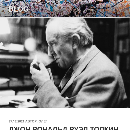
Перейти
BLOG
к
содержимому
ОПУБЛИКОВАНО
27.12.2021
АВТОР:
ОЛЕГ
ДЖОН РОНАЛЬД РУЭЛ ТОЛКИН