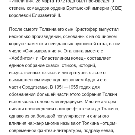
«Инклинги». 28 марта 1972 года был произведён в
степень командора ордена Британской империи (СВЕ)
королевой Елизаветой II.
После смерти Толкина его сын Кристофер выпустил
несколько произведений, основанных на обширном
корпусе заметок и неизданных рукописей отца, в том
числе «Сильмариллион». Эта книга вместе с
«Хоббитом» и «Властелином колец» составляет
единое собрание сказок, стихов, историй,
искусственных языков и литературных эссе о
вымышленном мире под названием Арда и его
части Средиземье. В 1951—1955 годах для
обозначения большей части этого собрания Толкин
использовал слово «легендариум». Многие авторы
писали произведения в жанре фэнтези и до Толкина,
однако из-за большой популярности и сильного
влияния на жанр многие называют Толкина «отцом»
современной фэнтези-литературы, подразумевая,