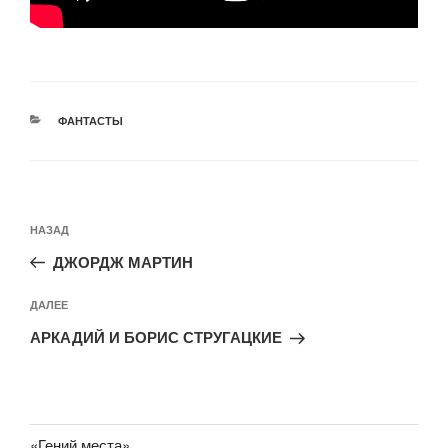
РУБРИКИ
ФАНТАСТЫ
Навигация
Предыдущая
НАЗАД
по
запись:
записям
ДЖОРДЖ МАРТИН
Следующая
ДАЛЕЕ
запись
АРКАДИЙ И БОРИС СТРУГАЦКИЕ
«Гений места»