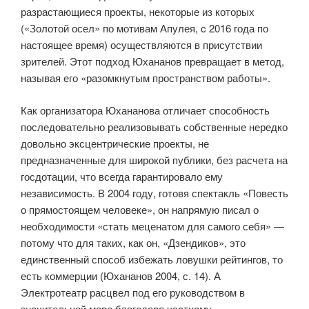
разрастающиеся проекты, некоторые из которых
(«Золотой осел» по мотивам Апулея, c 2016 года по
настоящее время) осуществляются в присутствии
зрителей. Этот подход Юхананов превращает в метод,
называя его «разомкнутым пространством работы».
Как организатора Юхананова отличает способность
последовательно реализовывать собственные нередко
довольно эксцентрические проекты, не
предназначенные для широкой публики, без расчета на
госдотации, что всегда гарантировало ему
независимость. В 2004 году, готовя спектакль «Повесть
о прямостоящем человеке», он напрямую писал о
необходимости «стать меценатом для самого себя» —
потому что для таких, как он, «Дзендиков», это
единственный способ избежать ловушки рейтингов, то
есть коммерции (Юхананов 2004, с. 14). А
Электротеатр расцвел под его руководством в
значительной мере благодаря частному