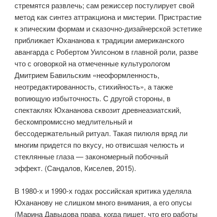
стремятся развлечь; сам режиссер постулирует свой
метод как синтез аттракциона и мистерии. Пристрастие
к эпическим формам и сказочно-дизайнерской эстетике
приближает Юхананова к традиции американского
авангарда с Робертом Уилсоном в главной роли, разве
что с оговоркой на отмеченные культурологом
Дмитрием Бавильским «неоформленность,
неотредактированность, стихийность», а также
вопиющую избыточность. С другой стороны, в
спектаклях Юхананова сквозит древнеазиатский,
бескомпромиссно медлительный и
бессодержательный ритуал. Такая пилюля вряд ли
многим придется по вкусу, но отвисшая челюсть и
стеклянные глаза — закономерный побочный
эффект. (Сандалов, Киселев, 2015).
В 1980-х и 1990-х годах российская критика уделяла
Юхананову не слишком много внимания, а его опусы
(Марина Давыдова права, когда пишет, что его работы