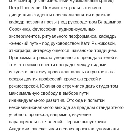
композитор (ныне известный музыкальный критик)
Петр Поспелов. Помимо театральных и кино-
дисциплин студенты посещали занятия в рамках
кафедр поэзии и прозы (под руководством Владимира
Сорокина), философии, аудиовизуальных
экспериментов, ритуального перформанса, кафедры
«женский путь» под руководством Кати Рыжиковой,
этнографа, интересующегося шаманской традицией.
Программа отражала уверенность преподавателей в
том, что можно снести преграды между видами
искусств, поэтому провозглашалась открытость на
сферы других профессий, кроме актерской и
режиссерской. Юхананов стремился дать студентом
максимальную свободу в выборе пути
индивидуального развития. Отсюда и попытки
неконвенционального выхода за пределы стандартного
учебного процесса, например, изучение
паранормальных явлений. Первые выпускники
Академии, рассказывая о своих проектах, упоминали