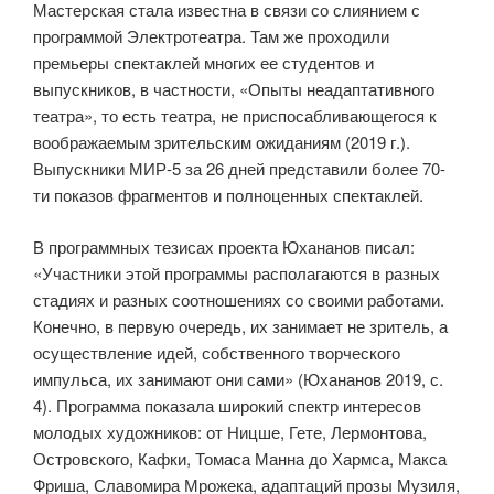
Мастерская стала известна в связи со слиянием с
программой Электротеатра. Там же проходили
премьеры спектаклей многих ее студентов и
выпускников, в частности, «Опыты неадаптативного
театра», то есть театра, не приспосабливающегося к
воображаемым зрительским ожиданиям (2019 г.).
Выпускники МИР-5 за 26 дней представили более 70-
ти показов фрагментов и полноценных спектаклей.
В программных тезисах проекта Юхананов писал:
«Участники этой программы располагаются в разных
стадиях и разных соотношениях со своими работами.
Конечно, в первую очередь, их занимает не зритель, а
осуществление идей, собственного творческого
импульса, их занимают они сами» (Юхананов 2019, с.
4). Программа показала широкий спектр интересов
молодых художников: от Ницше, Гете, Лермонтова,
Островского, Кафки, Томаса Манна до Хармса, Макса
Фриша, Славомира Мрожека, адаптаций прозы Музиля,