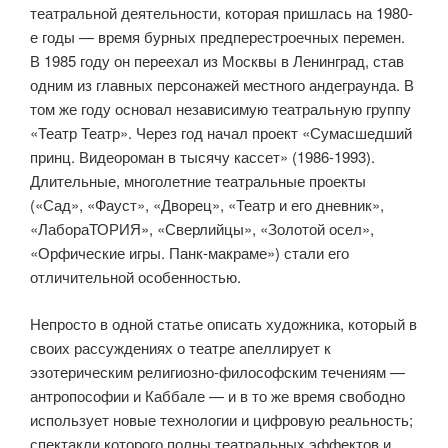
театральной деятельности, которая пришлась на 1980-
е годы — время бурных предперестроечных перемен.
В 1985 году он переехал из Москвы в Ленинград, став
одним из главных персонажей местного андеграунда. В
том же году основал независимую театральную группу
«Театр Театр». Через год начал проект «Сумасшедший
принц. Видеороман в тысячу кассет» (1986-1993).
Длительные, многолетние театральные проекты
(«Сад», «Фауст», «Дворец», «Театр и его дневник»,
«ЛабораТОРИЯ», «Сверлийцы», «Золотой осел»,
«Орфические игры. Панк-макраме») стали его
отличительной особенностью.
Непросто в одной статье описать художника, который в
своих рассуждениях о театре апеллирует к
эзотерическим религиозно-философским течениям —
антропософии и Каббале — и в то же время свободно
использует новые технологии и цифровую реальность;
спектакли которого полны театральных эффектов и