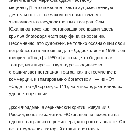
меценату
[1]
что позволяет вести художественную
деятельность с размахом, несовместимым с
экономностью государственных театров. Сам
Юхананов тоже как постановщик расправил здесь
крылья благодаря частному финансированию.
Несомненно, это художник, не только осознающий свои
потребности (в интервью для «Дидаскалия» в 1998 г. он
говорил: «Тогда [в 1980-х] я понял, что бедность в
театре, или шире — в культуре — одинаково
ограничивает потенциал театра, как и стремление к
коммерции, к эпатированию богатством» — из «От
«Сада» до «Дворца», с. 111), но и последовательно их
удовлетворяющий.
Джон Фридман, американский критик, живущий в
России, когда-то заметил: «Юхананов не похож ни на
одного театрального режиссера, которого вы знаете. Он
не тот художник, который ставит спектакль,