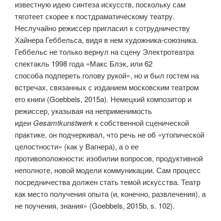
известную идею синтеза искусств, поскольку сам
тяготеет скорее к постдраматическому театру.
Неслучайно режиссер пригласил к сотрудничеству
Хайнера Геббельса, видя в нем художника-союзника.
Геббельс не только вернул на сцену Электротеатра
спектакль 1998 года «Макс Блэк, или 62
способа подпереть голову рукой», но и был гостем на
встречах, связанных с изданием московским театром
его книги (Goebbels, 2015a). Немецкий композитор и
режиссер, указывая на неприменимость
идеи
Gesamtkunstwerk
к собственной сценической
практике, он подчеркивал, что речь не об «утопической
целостности» (как у Вагнера), а о ее
противоположности: изобилии вопросов, продуктивной
неполноте, новой модели коммуникации. Сам процесс
посредничества должен стать темой искусства. Театр
как место получения опыта (и, конечно, развлечения), а
не поучения, знания» (Goebbels, 2015b, s. 102).