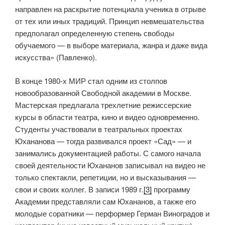
направлен на раскрытие потенциала ученика в отрыве
от тех или иных традиций. Принцип невмешательства
предполагал определенную степень свободы
обучаемого — в выборе материала, жанра и даже вида
иcкусства» (Павленко).
В конце 1980-х МИР стал одним из столпов
новообразованной Свободной академии в Москве.
Мастерская предлагала трехлетние режиссерские
курсы в области театра, кино и видео одновременно.
Студенты участвовали в театральных проектах
Юхананова — тогда развивался проект «Сад» — и
занимались документацией работы. С самого начала
своей деятельности Юхананов записывал на видео не
только спектакли, репетиции, но и высказывания —
свои и своих коллег. В записи 1989 г.
[3]
программу
Академии представляли сам Юхананов, а также его
молодые соратники — перформер Герман Виноградов и