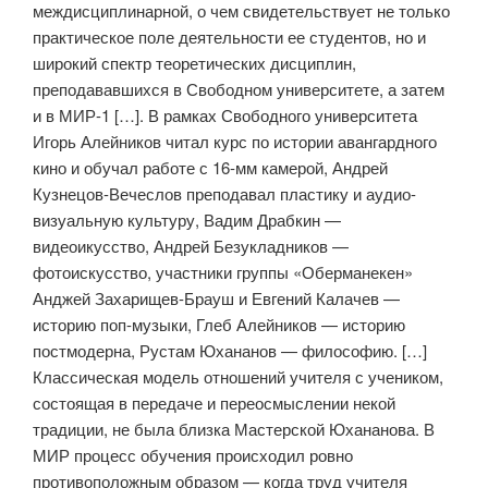
междисциплинарной, о чем свидетельствует не только
практическое поле деятельности ее студентов, но и
широкий спектр теоретических дисциплин,
преподававшихся в Свободном университете, а затем
и в МИР-1 […]. В рамках Свободного университета
Игорь Алейников читал курс по истории авангардного
кино и обучал работе с 16-мм камерой, Андрей
Кузнецов-Вечеслов преподавал пластику и аудио-
визуальную культуру, Вадим Драбкин —
видеоикусство, Андрей Безукладников —
фотоискусство, участники группы «Оберманекен»
Анджей Захарищев-Брауш и Евгений Калачев —
историю поп-музыки, Глеб Алейников — историю
постмодерна, Рустам Юхананов — философию. […]
Классическая модель отношений учителя с учеником,
состоящая в передаче и переосмыслении некой
традиции, не была близка Мастерской Юхананова. В
МИР процесс обучения происходил ровно
противоположным образом — когда труд учителя