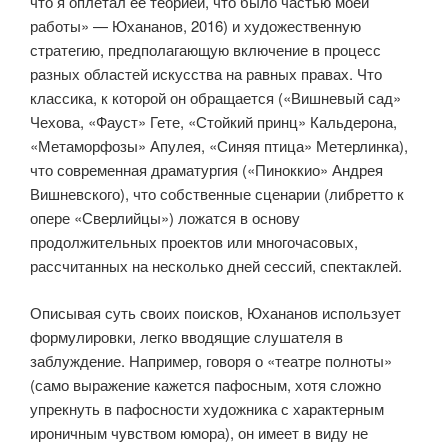
что я оплетал ее теорией, что было частью моей
работы» — Юхананов, 2016) и художественную
стратегию, предполагающую включение в процесс
разных областей искусства на равных правах. Что
классика, к которой он обращается («Вишневый сад»
Чехова, «Фауст» Гете, «Стойкий принц» Кальдерона,
«Метаморфозы» Апулея, «Синяя птица» Метерлинка),
что современная драматургия («Пиноккио» Андрея
Вишневского), что собственные сценарии (либретто к
опере «Сверлийцы») ложатся в основу
продолжительных проектов или многочасовых,
рассчитанных на несколько дней сессий, спектаклей.
Описывая суть своих поисков, Юхананов использует
формулировки, легко вводящие слушателя в
заблуждение. Например, говоря о «театре полноты»
(само выражение кажется пафосным, хотя сложно
упрекнуть в пафосности художника с характерным
ироничным чувством юмора), он имеет в виду не