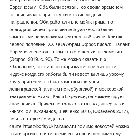
Евреиновым. Оба были связаны со своим временем,
не вписываясь при этом ни в какие модные
направления. Оба работали вне мейнстрима, но
благодаря своей яркой индивидуальности были
заметными персонажами театральной жизни. Критик
первой половины XX века Абрам Эфрос писал: «Талант
Евреинова состоит в том, что его нельзя не заметить»
(Эфрос, 2019, с. 90). То же можно сказать и о
Юхананове, несомненно харизматичной личности:
и даже когда его работы были известны лишь узкому
кругу зрителей, он был заметной фигурой
ленинградской (а затем петербургской) и московской
театральной жизни. Как и Евреинов, он комментирует
свои поиски. Причем не только в статьях, интервью и
книгах (см. Юхананов, Шевченко 2016, Юхананов 2017),
но и в интернет-среде: на
сайте
https
://
borisyukhananov
.
ru
помимо новостей можно
найти архив с почти всеми его и посвященными ему