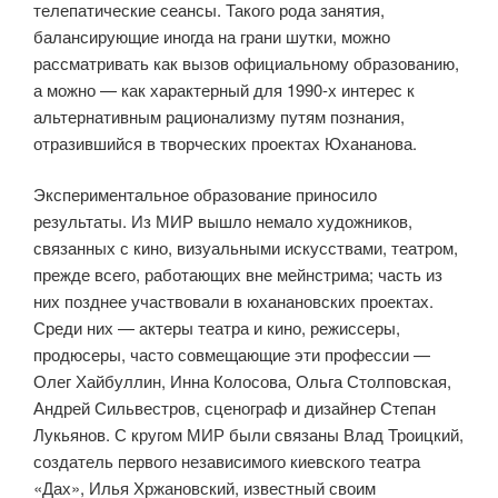
телепатические сеансы. Такого рода занятия,
балансирующие иногда на грани шутки, можно
рассматривать как вызов официальному образованию,
а можно — как характерный для 1990-х интерес к
альтернативным рационализму путям познания,
отразившийся в творческих проектах Юхананова.
Экспериментальное образование приносило
результаты. Из МИР вышло немало художников,
связанных с кино, визуальными искусствами, театром,
прежде всего, работающих вне мейнстрима; часть из
них позднее участвовали в юханановских проектах.
Среди них — актеры театра и кино, режиссеры,
продюсеры, часто совмещающие эти профессии —
Олег Хайбуллин, Инна Колосова, Ольга Столповская,
Андрей Сильвестров, сценограф и дизайнер Степан
Лукьянов. С кругом МИР были связаны Влад Троицкий,
создатель первого независимого киевского театра
«Дах», Илья Хржановский, известный своим