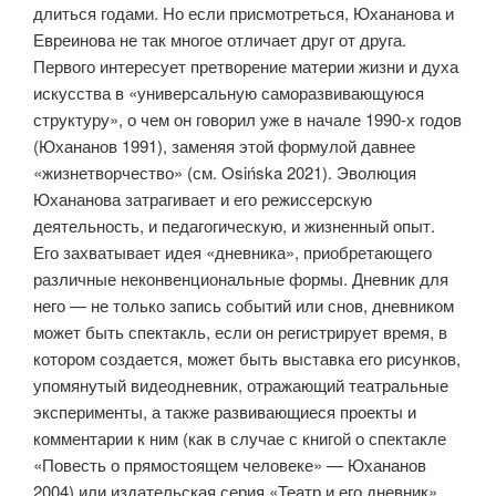
длиться годами. Но если присмотреться, Юхананова и
Евреинова не так многое отличает друг от друга.
Первого интересует претворение материи жизни и духа
искусства в «универсальную саморазвивающуюся
структуру», о чем он говорил уже в начале 1990-х годов
(Юхананов 1991), заменяя этой формулой давнее
«жизнетворчество» (см. Osińska 2021). Эволюция
Юхананова затрагивает и его режиссерскую
деятельность, и педагогическую, и жизненный опыт.
Его захватывает идея «дневника», приобретающего
различные неконвенциональные формы. Дневник для
него — не только запись событий или снов, дневником
может быть спектакль, если он регистрирует время, в
котором создается, может быть выставка его рисунков,
упомянутый видеодневник, отражающий театральные
эксперименты, а также развивающиеся проекты и
комментарии к ним (как в случае с книгой о спектакле
«Повесть о прямостоящем человеке» — Юхананов
2004) или издательская серия «Театр и его дневник».