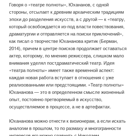
Говоря о «театре полноты», Юхананов, с одной
стороны, отсылает к древним архаическим традициям
эпохи до разделения искусств, а с другой — к «театру,
который освобождается из-под власти повествования,
драматургии и отправляется на поиски приключений»,
как писал о творчестве Юхананова критик (Берман,
2014), причем в центре поисков продолжает оставаться
актер, которому, по мнению режиссера, слишком мало
внимания уделял постдраматический театр. Идея
«театра полноты» имеет также временной аспект:
каждая новая работа вступает в отношения с уже
реализованными или предстоящими. «Театр полноты»
Юхананова — это в определенном смысле жизненный
опыт, постоянно претворяемый в искусство,
осуществляемое в процессе, а не в артефактах.
Юхананова можно отнести к визионерам, а если искать
аналогии в прошлом, то по размаху и многогранности
интересов его можно сравнить с Николаем