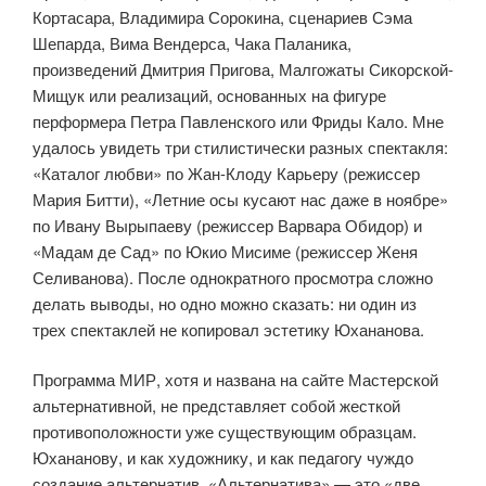
Кортасара, Владимира Сорокина, сценариев Сэма
Шепарда, Вима Вендерса, Чака Паланика,
произведений Дмитрия Пригова, Малгожаты Сикорской-
Мищук или реализаций, основанных на фигуре
перформера Петра Павленского или Фриды Кало. Мне
удалось увидеть три стилистически разных спектакля:
«Каталог любви» по Жан-Клоду Карьеру (режиссер
Мария Битти), «Летние осы кусают нас даже в ноябре»
по Ивану Вырыпаеву (режиссер Варвара Обидор) и
«Мадам де Сад» по Юкио Мисиме (режиссер Женя
Селиванова). После однократного просмотра сложно
делать выводы, но одно можно сказать: ни один из
трех спектаклей не копировал эстетику Юхананова.
Программа МИР, хотя и названа на сайте Мастерской
альтернативной, не представляет собой жесткой
противоположности уже существующим образцам.
Юхананову, и как художнику, и как педагогу чуждо
создание альтернатив. «Альтернатива» — это «две