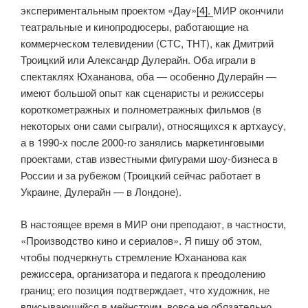
экспериментальным проектом «Дау»
[4]
.
МИР окончили
театральные и кинопродюсеры, работающие на
коммерческом телевидении (СТС, ТНТ), как Дмитрий
Троицкий или Александр Дулерайн. Оба играли в
спектаклях Юхананова, оба — особенно Дулерайн —
имеют большой опыт как сценаристы и режиссеры
короткометражных и полнометражных фильмов (в
некоторых они сами сыграли), относящихся к артхаусу,
а в 1990-х после 2000-го занялись маркетинговыми
проектами, став известными фигурами шоу-бизнеса в
России и за рубежом (Троицкий сейчас работает в
Украине, Дулерайн — в Лондоне).
В настоящее время в МИР они преподают, в частности,
«Производство кино и сериалов». Я пишу об этом,
чтобы подчеркнуть стремление Юхананова как
режиссера, организатора и педагога к преодолению
границ; его позиция подтверждает, что художник, не
вписывающийся в мейнстрим, вовсе не обязательно