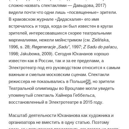
сложно назвать спектаклями — Давыдова, 2017)
видели почти что одни лишь «посвященные» зрители.
В краковском журнале «Дидаскалия» его имя
встречалось и тогда, когда он был известен в кругах
зрителей, интересовавшихся скорее театральными
маргиналиями, нежели мейнстримом (см. Zielińska,
1996, s. 28;
Regeneracje „
Sadu”
, 1997;
Z
Sadu
do
pał
acu
,
1998; Jakubowa, 2009). Сегодня Юхананов хорошо
известен как в России, так и за ее пределами, а
Электротеатр под его руководством относится к самым
важным и смелым московским сценам. Спектакли
режиссера не показывались в Польше
[2]
, но зрители
Театральной олимпиады во Вроцлаве могли увидеть
упомянутый спектакль Хайнера Геббельса,
восстановленный в Электротеатре в 2015 году.
Масштаб деятельности Юхананова как художника и
организатора не вместить в одну статью. Поэтому
здесь мы попытаемся представить его взгляд на театр