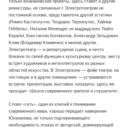
только юханановские проекты, здесь ставят и другие
режиссеры, не связанные с Электротеатром на
постоянной основе, представители другой эстетики
(Ромео Кастеллуччи, Теодорос Терзопулос, Хайнер
Геббельс, Наталия Менендес из мадридского Teatro
Español, Константин Богомолов, Александр Зельдович,
Клим (Владимир Клименко) и многие другие.
Электротеатр — и репертуарная сцена, и нечто
близкое по своей функции к культурному центру, месту
встреч художников и интеллектуалов из разных
областей искусства. В Электрозоне — фойе театра, на
лестницах и в других помещениях — устраиваются
встречи, презентации, выставки, концерты; здесь же
проходит «Школа современного зрителя и слушателя».
Слово «сеть», один из ключей к пониманию
современного мира, хорошо передает намерения
Юхананова, не только подчеркивающего
необходимость отказа от авторской, доминирующей