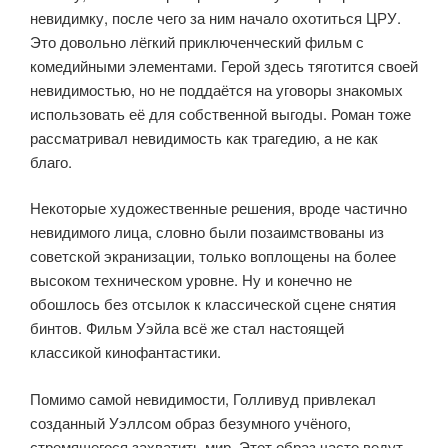
невидимку, после чего за ним начало охотиться ЦРУ.
Это довольно лёгкий приключенческий фильм с
комедийными элементами. Герой здесь тяготится своей
невидимостью, но не поддаётся на уговоры знакомых
использовать её для собственной выгоды. Роман тоже
рассматривал невидимость как трагедию, а не как
благо.
Некоторые художественные решения, вроде частично
невидимого лица, словно были позаимствованы из
советской экранизации, только воплощены на более
высоком техническом уровне. Ну и конечно не
обошлось без отсылок к классической сцене снятия
бинтов. Фильм Уэйла всё же стал настоящей
классикой кинофантастики.
Помимо самой невидимости, Голливуд привлекал
созданный Уэллсом образ безумного учёного,
стремящегося захватить мир. Этот образ часто ведут