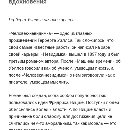
вдохновения
​Герберт Уэллс в начале карьеры
«Человек-невидимка» — одно из главных
произведений Герберта Уэллса. Так сложилось, что
свои самые известные работы он написал на заре
своей карьеры: «Невидимка» вышел в 1897 году и был
третьим романом автора. После «Машины времени» об
Уэллсе говорили как об учёном, умеющем писать, а
после «Человека-невидимки» о нём заговорили как о
писателе, умеющем мыслить.
Роман был создан, когда особой популярностью
пользовались идеи Фридриха Ницше. Поступки людей
объяснялись волей к власти. А по Ницше власть и
причинение боли слабому для достижения цели не
считались чем-то аморальным, так как мораль — это
просто предрассудок.