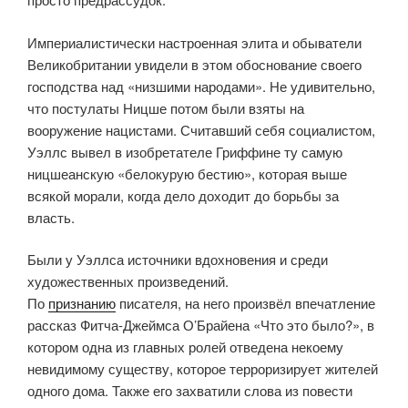
Империалистически настроенная элита и обыватели
Великобритании увидели в этом обоснование своего
господства над «низшими народами». Не удивительно,
что постулаты Ницше потом были взяты на
вооружение нацистами. Считавший себя социалистом,
Уэллс вывел в изобретателе Гриффине ту самую
ницшеанскую «белокурую бестию», которая выше
всякой морали, когда дело доходит до борьбы за
власть.
Были у Уэллса источники вдохновения и среди
художественных произведений.
По
признанию
писателя, на него произвёл впечатление
рассказ Фитча-Джеймса О’Брайена «Что это было?», в
котором одна из главных ролей отведена некоему
невидимому существу, которое терроризирует жителей
одного дома. Также его захватили слова из повести