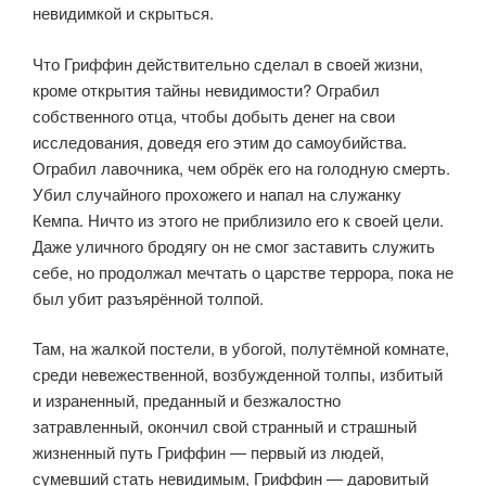
невидимкой и скрыться.
Что Гриффин действительно сделал в своей жизни,
кроме открытия тайны невидимости? Ограбил
собственного отца, чтобы добыть денег на свои
исследования, доведя его этим до самоубийства.
Ограбил лавочника, чем обрёк его на голодную смерть.
Убил случайного прохожего и напал на служанку
Кемпа. Ничто из этого не приблизило его к своей цели.
Даже уличного бродягу он не смог заставить служить
себе, но продолжал мечтать о царстве террора, пока не
был убит разъярённой толпой.
Там, на жалкой постели, в убогой, полутёмной комнате,
среди невежественной, возбужденной толпы, избитый
и израненный, преданный и безжалостно
затравленный, окончил свой странный и страшный
жизненный путь Гриффин — первый из людей,
сумевший стать невидимым, Гриффин — даровитый