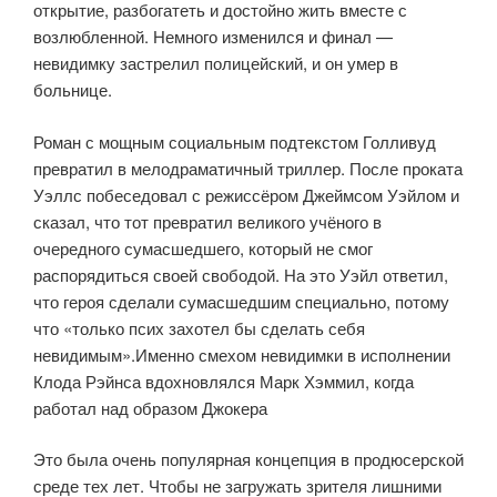
открытие, разбогатеть и достойно жить вместе с
возлюбленной. Немного изменился и финал —
невидимку застрелил полицейский, и он умер в
больнице.
Роман с мощным социальным подтекстом Голливуд
превратил в мелодраматичный триллер. После проката
Уэллс побеседовал с режиссёром Джеймсом Уэйлом и
сказал, что тот превратил великого учёного в
очередного сумасшедшего, который не смог
распорядиться своей свободой. На это Уэйл ответил,
что героя сделали сумасшедшим специально, потому
что «только псих захотел бы сделать себя
невидимым».Именно смехом невидимки в исполнении
Клода Рэйнса вдохновлялся Марк Хэммил, когда
работал над образом Джокера
Это была очень популярная концепция в продюсерской
среде тех лет. Чтобы не загружать зрителя лишними