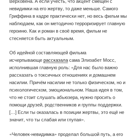
Верховена. А если учесть, что акцент смещён с
невидимки на его жертву, то даже меньше. Самого
Гриффина в кадре практически нет, но весь фильм мы
наблюдаем, как он методично терроризирует главную
героиню. Как и роман в своё время, фильм не
стесняется быть актуальным.
Об идейной составляющей фильма
исчерпывающе
рассказала
сама Элизабет Мосс,
исполнившая главную роль: «Для нас было важно
рассказать о токсичных отношениях и домашнем
насилии. Причём насилии не только физическом, но и
психологическом, эмоциональном. Наша идея в том,
что не стоит слушать абьюзера, нужно просить о
помощи друзей, родственников и группы поддержки.
[…] Если ты оказалась в позиции жертвы, это ещё не
значит, что ты слабая или глупая».
«Человек-невидимка» проделал большой путь, а его