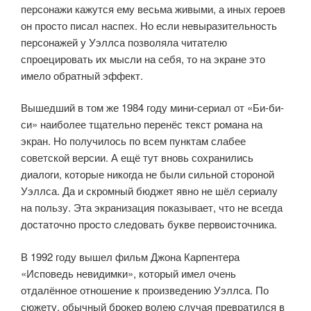
персонажи кажутся ему весьма живыми, а иных героев
он просто писал наспех. Но если невыразительность
персонажей у Уэллса позволяла читателю
спроецировать их мысли на себя, то на экране это
имело обратный эффект.
Вышедший в том же 1984 году мини-сериал от «Би-би-
си» наиболее тщательно перенёс текст романа на
экран. Но получилось по всем пунктам слабее
советской версии. А ещё тут вновь сохранились
диалоги, которые никогда не были сильной стороной
Уэллса. Да и скромный бюджет явно не шёл сериалу
на пользу. Эта экранизация показывает, что не всегда
достаточно просто следовать букве первоисточника.
В 1992 году вышел фильм Джона Карпентера
«Исповедь невидимки», который имел очень
отдалённое отношение к произведению Уэллса. По
сюжету, обычный брокер волею случая превратился в