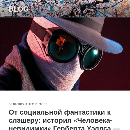
Перейти
BLOG
к
содержимому
ОПУБЛИКОВАНО
05.04.2022
АВТОР:
ОЛЕГ
От социальной фантастики к
слэшеру: история «Человека-
невидимки» Герберта Уэллса —