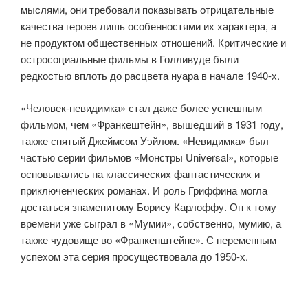
мыслями, они требовали показывать отрицательные
качества героев лишь особенностями их характера, а
не продуктом общественных отношений. Критические и
остросоциальные фильмы в Голливуде были
редкостью вплоть до расцвета нуара в начале 1940-х.
«Человек-невидимка» стал даже более успешным
фильмом, чем «Франкештейн», вышедший в 1931 году,
также снятый Джеймсом Уэйлом. «Невидимка» был
частью серии фильмов «Монстры Universal», которые
основывались на классических фантастических и
приключенческих романах. И роль Гриффина могла
достаться знаменитому Борису Карлоффу. Он к тому
времени уже сыграл в «Мумии», собственно, мумию, а
также чудовище во «Франкенштейне». С переменным
успехом эта серия просуществовала до 1950-х.