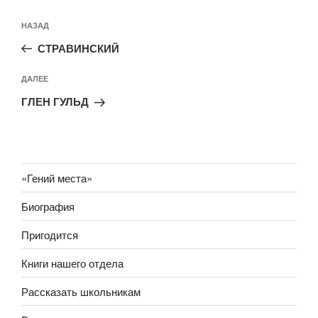
Навигация
Предыдущая
НАЗАД
по
запись:
записям
СТРАВИНСКИЙ
Следующая
ДАЛЕЕ
запись
ГЛЕН ГУЛЬД
«Гений места»
Биография
Пригодится
Книги нашего отдела
Рассказать школьникам