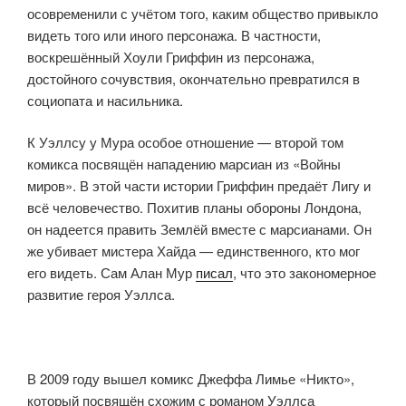
осовременили с учётом того, каким общество привыкло
видеть того или иного персонажа. В частности,
воскрешённый Хоули Гриффин из персонажа,
достойного сочувствия, окончательно превратился в
социопата и насильника.
К Уэллсу у Мура особое отношение — второй том
комикса посвящён нападению марсиан из «Войны
миров». В этой части истории Гриффин предаёт Лигу и
всё человечество. Похитив планы обороны Лондона,
он надеется править Землёй вместе с марсианами. Он
же убивает мистера Хайда — единственного, кто мог
его видеть. Сам Алан Мур
писал
, что это закономерное
развитие героя Уэллса.
В 2009 году вышел комикс Джеффа Лимье «Никто»,
который посвящён схожим с романом Уэллса