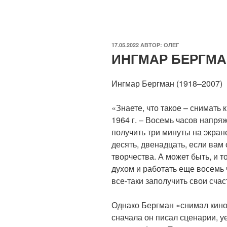
ОПУБЛИКОВАНО
17.05.2022
АВТОР:
ОЛЕГ
ИНГМАР БЕРГМ
Ингмар Бергман (1918–2007)
«Знаете, что такое – снимать
1964 г. – Восемь часов напр
получить три минуты на экран
десять, двенадцать, если вам 
творчества. А может быть, и т
духом и работать еще восемь ч
все-таки заполучить свои сча
Однако Бергман «снимал кино
сначала он писал сценарии, у