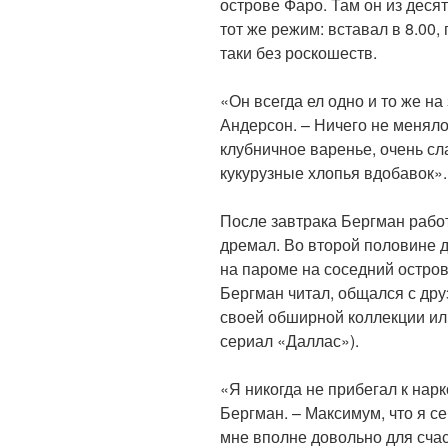
острове Фаро. Там он из деся
тот же режим: вставал в 8.00, 
таки без роскошеств.
«Он всегда ел одно и то же на
Андерсон. – Ничего не меняло
клубничное варенье, очень сла
кукурузные хлопья вдобавок».
После завтрака Бергман работа
дремал. Во второй половине д
на пароме на соседний остров
Бергман читал, общался с дру
своей обширной коллекции ил
сериал «Даллас»).
«Я никогда не прибегал к нар
Бергман. – Максимум, что я се
мне вполне довольно для счас