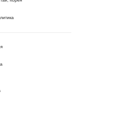
литика
ия
ра
а