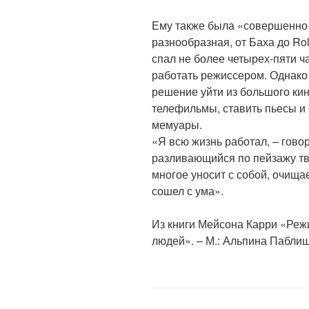
Ему также была «совершенно
разнообразная, от Баха до Rol
спал не более четырех-пяти ча
работать режиссером. Однако д
решение уйти из большого ки
телефильмы, ставить пьесы и 
мемуары.
«Я всю жизнь работал, – говор
разливающийся по пейзажу тв
многое уносит с собой, очищае
сошел с ума».
Из книги Мейсона Карри «Реж
людей». – М.: Альпина Паблиш