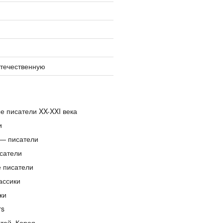
отечественную
е писатели XX-XXI века
и
— писатели
сатели
е писатели
ассики
ки
rs
тай, Корея