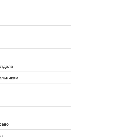
»
отдела
ольникам
раво
ка