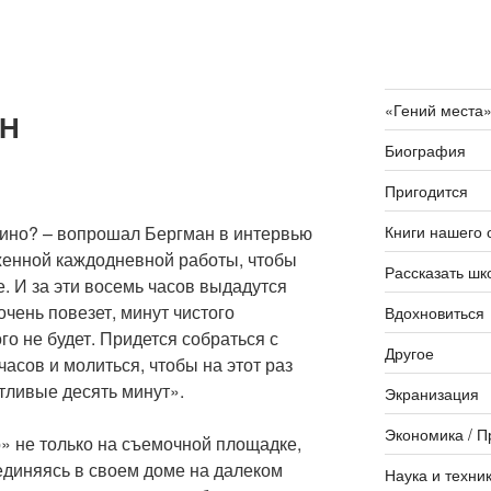
«Гений места
АН
Биография
Пригодится
Книги нашего 
 кино? – вопрошал Бергман в интервью
яженной каждодневной работы, чтобы
Рассказать шк
е. И за эти восемь часов выдадутся
очень повезет, минут чистого
Вдохновиться
ого не будет. Придется собраться с
Другое
асов и молиться, чтобы на этот раз
стливые десять минут».
Экранизация
Экономика / П
» не только на съемочной площадке,
единяясь в своем доме на далеком
Наука и техни