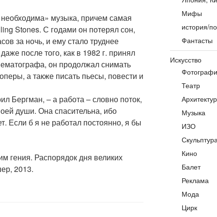
Мифы
 необходима» музыка, причем самая
история/по
ling Stones. С годами он потерял сон,
сов за ночь, и ему стало труднее
Фантасты
аже после того, как в 1982 г. принял
Искусство
нематографа, он продолжал снимать
Фотограф
оперы, а также писать пьесы, повести и
Театр
ил Бергман, – а работа – словно поток,
Архитекту
оей души. Она спасительна, ибо
Музыка
т. Если б я не работал постоянно, я бы
ИЗО
Скульптур
Кино
им гения. Распорядок дня великих
Балет
ер, 2013.
Реклама
Мода
Цирк