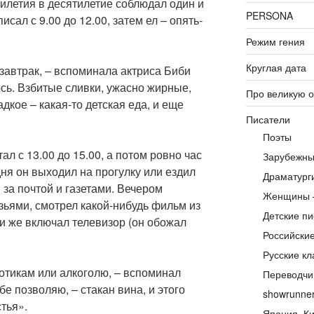
тилетия в десятилетие соблюдал один и
PERSONA
писал с 9.00 до 12.00, затем ел – опять-
Режим гения
Круглая дата
 завтрак, – вспоминала актриса Биби
сь. Взбитые сливки, ужасно жирные,
Про великую 
дкое – какая-то детская еда, и еще
Писатели
Поэты
л с 13.00 до 15.00, а потом ровно час
Зарубежны
ня он выходил на прогулку или ездил
Драматург
 за почтой и газетами. Вечером
Женщины 
зьями, смотрел какой-нибудь фильм из
Детские пи
и же включал телевизор (он обожал
Российски
Русские кл
котикам или алкоголю, – вспоминал
Переводчи
бе позволяю, – стакан вина, и этого
showrunne
тья».
Япония, Ки