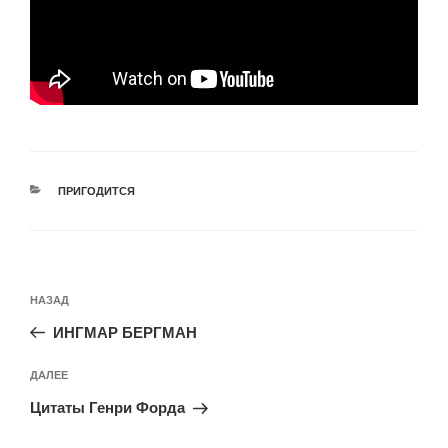
РУБРИКИ
ПРИГОДИТСЯ
Навигация
Предыдущая
НАЗАД
по
запись:
записям
ИНГМАР БЕРГМАН
Следующая
ДАЛЕЕ
запись
Цитаты Генри Форда