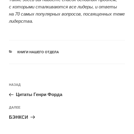
с которыми сталкиваются все лидеры, и ответы
на 70 самых популярных вопросов, посвященных теме
лидерства.
РУБРИКИ
КНИГИ НАШЕГО ОТДЕЛА
Навигация
Предыдущая
НАЗАД
по
запись:
записям
Цитаты Генри Форда
Следующая
ДАЛЕЕ
запись
БЭНКСИ