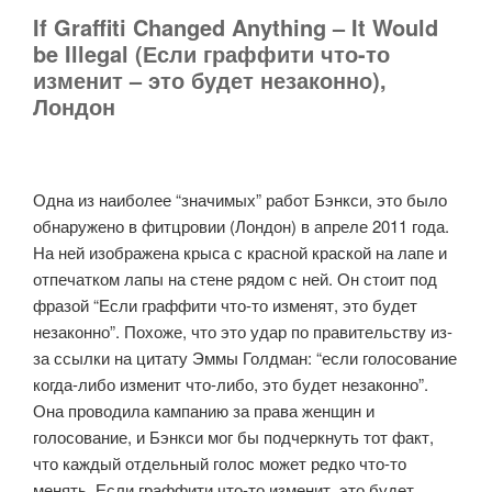
If Graffiti Changed Anything – It Would
be Illegal (Если граффити что-то
изменит – это будет незаконно),
Лондон
Одна из наиболее “значимых” работ Бэнкси, это было
обнаружено в фитцровии (Лондон) в апреле 2011 года.
На ней изображена крыса с красной краской на лапе и
отпечатком лапы на стене рядом с ней. Он стоит под
фразой “Если граффити что-то изменят, это будет
незаконно”. Похоже, что это удар по правительству из-
за ссылки на цитату Эммы Голдман: “если голосование
когда-либо изменит что-либо, это будет незаконно”.
Она проводила кампанию за права женщин и
голосование, и Бэнкси мог бы подчеркнуть тот факт,
что каждый отдельный голос может редко что-то
менять. Если граффити что-то изменит, это будет