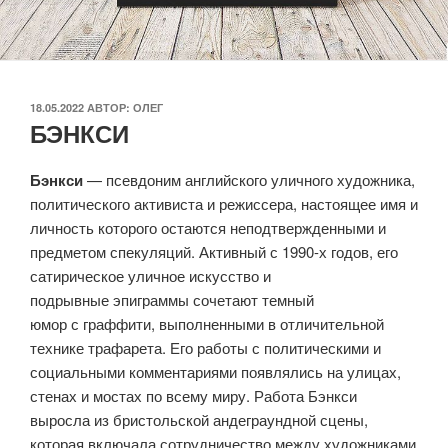
ОПУБЛИКОВАНО
18.05.2022
АВТОР:
ОЛЕГ
БЭНКСИ
Бэнкси
— псевдоним английского уличного художника,
политического активиста и режиссера, настоящее имя и
личность которого остаются неподтвержденными и
предметом спекуляций. Активный с 1990-х годов, его
сатирическое уличное искусство и
подрывные эпиграммы сочетают темный
юмор с граффити, выполненными в отличительной
технике трафарета. Его работы с политическими и
социальными комментариями появлялись на улицах,
стенах и мостах по всему миру. Работа Бэнкси
выросла из бристольской андеграундной сцены,
которая включала сотрудничество между художниками