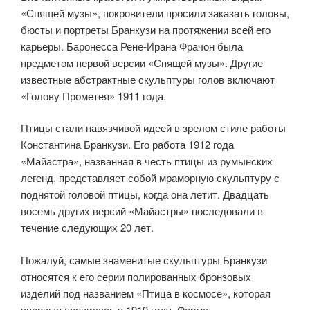
«Спящей музы», покровители просили заказать головы,
бюсты и портреты Бранкузи на протяжении всей его
карьеры. Баронесса Рене-Ирана Фрачон была
предметом первой версии «Спящей музы». Другие
известные абстрактные скульптуры голов включают
«Голову Прометея» 1911 года.
Птицы стали навязчивой идеей в зрелом стиле работы
Константина Бранкузи. Его работа 1912 года
«Майастра», названная в честь птицы из румынских
легенд, представляет собой мраморную скульптуру с
поднятой головой птицы, когда она летит. Двадцать
восемь других версий «Майастры» последовали в
течение следующих 20 лет.
Пожалуй, самые знаменитые скульптуры Бранкузи
относятся к его серии полированных бронзовых
изделий под названием «Птица в космосе», которая
впервые появилась в 1919 году. Форма