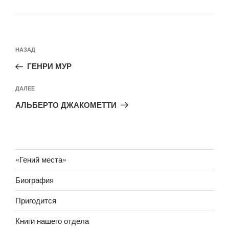
Навигация
Предыдущая
НАЗАД
по
запись:
записям
ГЕНРИ МУР
Следующая
ДАЛЕЕ
запись
АЛЬБЕРТО ДЖАКОМЕТТИ
«Гений места»
Биография
Пригодится
Книги нашего отдела