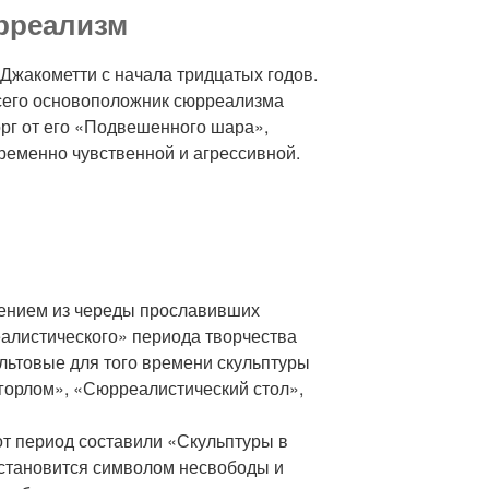
рреализм
Джакометти с начала тридцатых годов.
всего основоположник сюрреализма
орг от его «Подвешенного шара»,
ременно чувственной и агрессивной.
ением из череды прославивших
еалистического» периода творчества
льтовые для того времени скульптуры
орлом», «Сюрреалистический стол»,
тот период составили «Скульптуры в
ко становится символом несвободы и