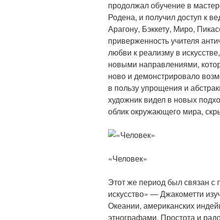
продолжал обучение в мастер
Родена, и получил доступ к в
Арагону, Бэккету, Миро, Пикас
приверженность учителя анти
любви к реализму в искусстве
новыми направлениями, котор
ново и демонстрировало возм
в пользу упрощения и абстра
художник видел в новых подх
облик окружающего мира, скр
«Человек»
Этот же период был связан с
искусство» — Джакометти изу
Океании, американских индейц
этнографами. Простота и радо