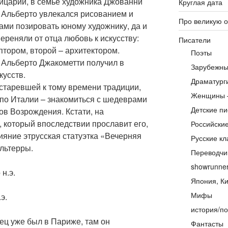
ейцарии, в семье художника Джованни
Круглая дата
а Альберто увлекался рисованием и
Про великую 
сами позировать юному художнику, да и
переняли от отца любовь к искусству:
Писатели
птором, второй – архитектором.
Поэты
Альберто Джакометти получил в
Зарубежны
усств.
Драматург
устаревшей к тому времени традиции,
Женщины 
 по Италии – знакомиться с шедеврами
Детские пи
ов Возрождения. Кстати, на
 который впоследствии прославит его,
Российски
ияние этрусская статуэтка «Вечерняя
Русские кл
льтерры.
Переводчи
showrunne
Япония, Ки
Мифы
.э.
история/по
ец уже был в Париже, там он
Фантасты