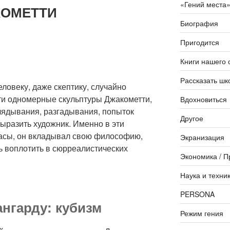
«Гений места
КОМЕТТИ
Биография
Пригодится
Книги нашего 
Рассказать шк
еловеку, даже скептику, случайно
ти одномерные скульптуры Джакометти,
Вдохновиться
глядывания, разгадывания, попыток
Другое
выразить художник. Именно в эти
асы, он вкладывал свою философию,
Экранизация
ь воплотить в сюрреалистических
Экономика / П
Наука и техни
PERSONA
ангарду: кубизм
Режим гения