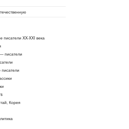
отечественную
е писатели XX-XXI века
и
— писатели
сатели
е писатели
ассики
ки
rs
тай, Корея
литика