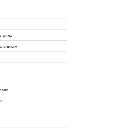
»
отдела
ольникам
раво
ка