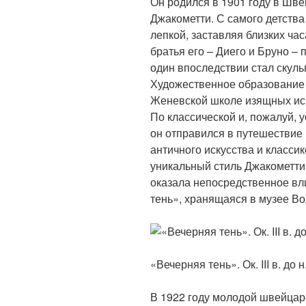
Он родился в 1901 году в Шв
Джакометти. С самого детств
лепкой, заставляя близких ча
братья его – Диего и Бруно – 
один впоследствии стал скуль
Художественное образование 
Женевской школе изящных иск
По классической и, пожалуй, 
он отправился в путешествие
античного искусства и классик
уникальный стиль Джакометти,
оказала непосредственное вл
тень», хранящаяся в музее Во
«Вечерняя тень». Ок. III в. до н
В 1922 году молодой швейцар