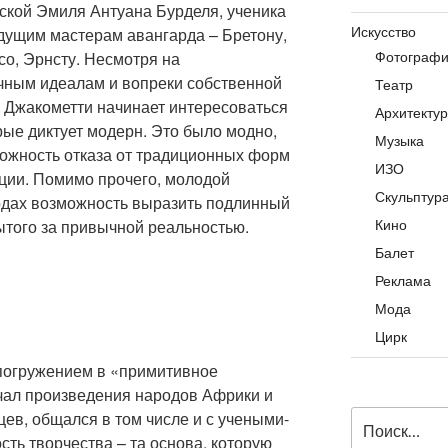
ской Эмиля Антуана Бурделя, ученика
Искусство
едущим мастерам авангарда – Бретону,
Фотограф
со, Эрнсту. Несмотря на
чным идеалам и вопреки собственной
Театр
, Джакометти начинает интересоваться
Архитекту
ые диктует модерн. Это было модно,
Музыка
ожность отказа от традиционных форм
ИЗО
кции. Помимо прочего, молодой
Скульптур
одах возможность выразить подлинный
Кино
ытого за привычной реальностью.
Балет
Реклама
Мода
Цирк
 погружением в «примитивное
чал произведения народов Африки и
ев, общался в том числе и с учеными-
Искать:
сть творчества – та основа, которую