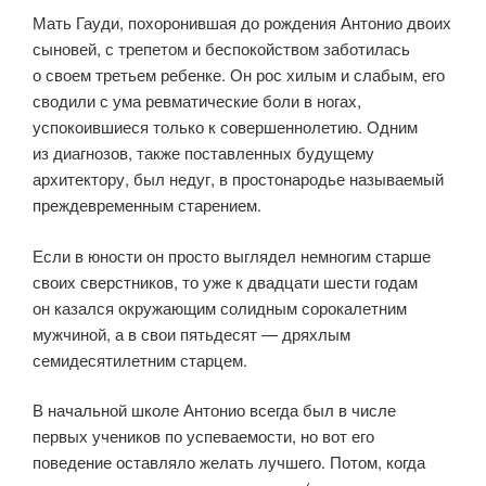
Мать Гауди, похоронившая до рождения Антонио двоих
сыновей, с трепетом и беспокойством заботилась
о своем третьем ребенке. Он рос хилым и слабым, его
сводили с ума ревматические боли в ногах,
успокоившиеся только к совершеннолетию. Одним
из диагнозов, также поставленных будущему
архитектору, был недуг, в простонародье называемый
преждевременным старением.
Если в юности он просто выглядел немногим старше
своих сверстников, то уже к двадцати шести годам
он казался окружающим солидным сорокалетним
мужчиной, а в свои пятьдесят — дряхлым
семидесятилетним старцем.
В начальной школе Антонио всегда был в числе
первых учеников по успеваемости, но вот его
поведение оставляло желать лучшего. Потом, когда