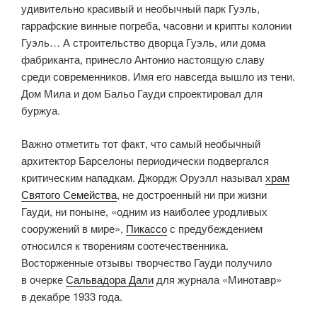
удивительно красивый и необычный парк Гуэль,
гаррафские винные погреба, часовни и крипты колонии
Гуэль… А строительство дворца Гуэль, или дома
фабриканта, принесло Антонио настоящую славу
среди современников. Имя его навсегда вышло из тени.
Дом Мила и дом Бальо Гауди спроектировал для
буржуа.
Важно отметить тот факт, что самый необычный
архитектор Барселоны периодически подвергался
критическим нападкам. Джордж Оруэлл называл
храм
Святого Семейства
, не достроенный ни при жизни
Гауди, ни поныне, «одним из наиболее уродливых
сооружений в мире»,
Пикассо
с предубеждением
относился к творениям соотечественника.
Восторженные отзывы творчество Гауди получило
в очерке
Сальвадора Дали
для журнала «Минотавр»
в декабре 1933 года.