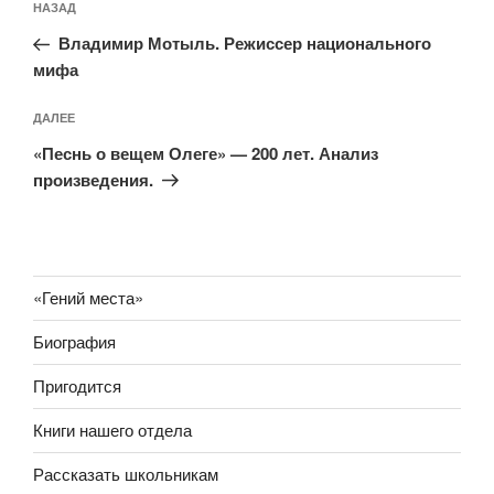
Предыдущая
НАЗАД
по
запись:
записям
Владимир Мотыль. Режиссер национального
мифа
Следующая
ДАЛЕЕ
запись
«Песнь о вещем Олеге» — 200 лет. Анализ
произведения.
«Гений места»
Биография
Пригодится
Книги нашего отдела
Рассказать школьникам