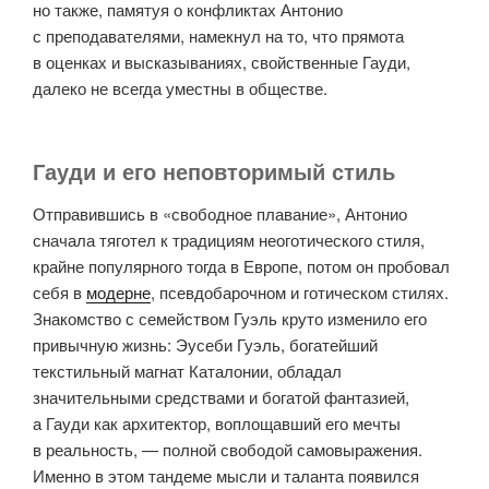
но также, памятуя о конфликтах Антонио
с преподавателями, намекнул на то, что прямота
в оценках и высказываниях, свойственные Гауди,
далеко не всегда уместны в обществе.
Гауди и его неповторимый стиль
Отправившись в «свободное плавание», Антонио
сначала тяготел к традициям неоготического стиля,
крайне популярного тогда в Европе, потом он пробовал
себя в
модерне
, псевдобарочном и готическом стилях.
Знакомство с семейством Гуэль круто изменило его
привычную жизнь: Эусеби Гуэль, богатейший
текстильный магнат Каталонии, обладал
значительными средствами и богатой фантазией,
а Гауди как архитектор, воплощавший его мечты
в реальность, — полной свободой самовыражения.
Именно в этом тандеме мысли и таланта появился