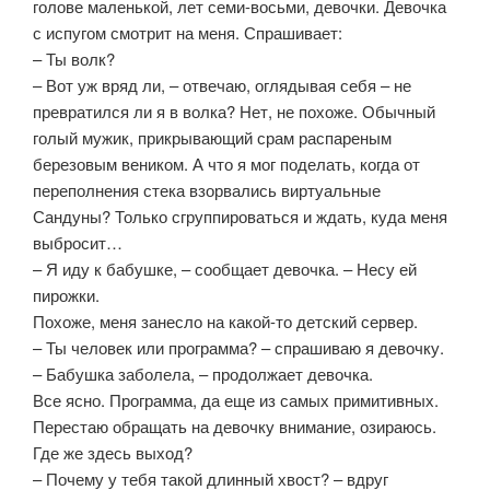
голове маленькой, лет семи-восьми, девочки. Девочка
с испугом смотрит на меня. Спрашивает:
– Ты волк?
– Вот уж вряд ли, – отвечаю, оглядывая себя – не
превратился ли я в волка? Hет, не похоже. Обычный
голый мужик, прикрывающий срам распареным
березовым веником. А что я мог поделать, когда от
переполнения стека взорвались виртуальные
Сандуны? Только сгруппироваться и ждать, куда меня
выбросит…
– Я иду к бабушке, – сообщает девочка. – Hесу ей
пирожки.
Похоже, меня занесло на какой-то детский сервер.
– Ты человек или программа? – спрашиваю я девочку.
– Бабушка заболела, – продолжает девочка.
Все ясно. Программа, да еще из самых примитивных.
Перестаю обращать на девочку внимание, озираюсь.
Где же здесь выход?
– Почему у тебя такой длинный хвост? – вдруг