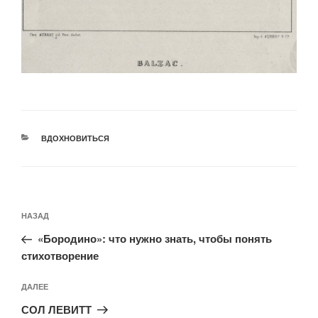
РУБРИКИ
ВДОХНОВИТЬСЯ
Навигация
Предыдущая
НАЗАД
по
запись:
записям
«Бородино»: что нужно знать, чтобы понять
стихотворение
Следующая
ДАЛЕЕ
запись
СОЛ ЛЕВИТТ