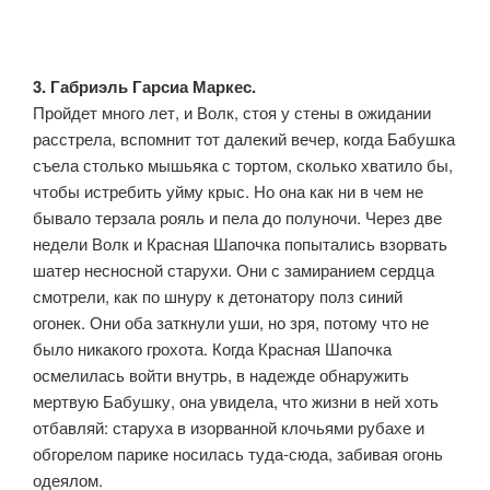
3. Габриэль Гарсиа Маркес.
Пройдет много лет, и Волк, стоя у стены в ожидании
расстрела, вспомнит тот далекий вечер, когда Бабушка
съела столько мышьяка с тортом, сколько хватило бы,
чтобы истребить уйму крыс. Но она как ни в чем не
бывало терзала рояль и пела до полуночи. Через две
недели Волк и Красная Шапочка попытались взорвать
шатер несносной старухи. Они с замиранием сердца
смотрели, как по шнуру к детонатору полз синий
огонек. Они оба заткнули уши, но зря, потому что не
было никакого грохота. Когда Красная Шапочка
осмелилась войти внутрь, в надежде обнаружить
мертвую Бабушку, она увидела, что жизни в ней хоть
отбавляй: старуха в изорванной клочьями рубахе и
обгорелом парике носилась туда-сюда, забивая огонь
одеялом.