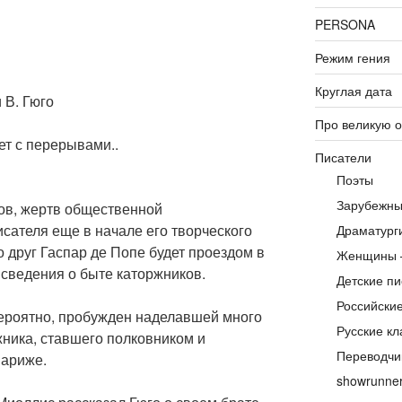
PERSONA
Режим гения
Круглая дата
 В. Гюго
Про великую 
ет с перерывами..
Писатели
Поэты
Зарубежны
ов, жертв общественной
исателя еще в начале его творческого
Драматург
го друг Гаспар де Попе будет проездом в
Женщины 
ь сведения о быте каторжников.
Детские пи
Российски
вероятно, пробужден наделавшей много
Русские кл
жника, ставшего полковником и
Переводчи
Париже.
showrunne