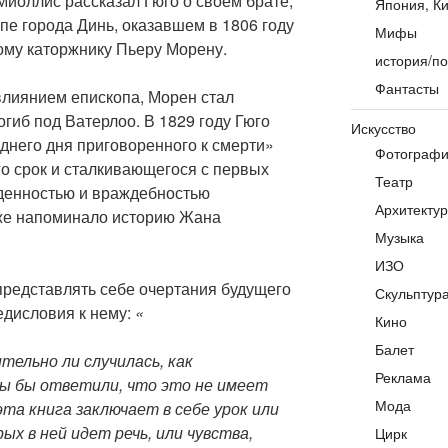
иоллис рассказал Гюго о своем брате,
Япония, Ки
пе города Динь, оказавшем в 1806 году
Мифы
му каторжнику Пьеру Морену.
история/по
Фантасты
лиянием епископа, Морен стал
гиб под Ватерлоо. В 1829 году Гюго
Искусство
еднего дня приговоренного к смерти»
Фотограф
го срок и сталкивающегося с первых
Театр
денностью и враждебностью
Архитекту
уже напоминало историю Жана
Музыка
ИЗО
 представлять себе очертания будущего
Скульптур
едисловия к нему:
«
Кино
Балет
тельно ли случилась, как
Реклама
мы бы ответили,
что это не имеет
Мода
эта книга заключает в себе урок или
ых в ней идет речь, или чувства,
Цирк