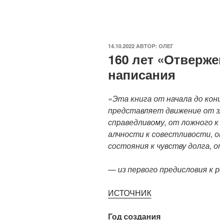
ОПУБЛИКОВАНО
14.10.2022
АВТОР:
ОЛЕГ
160 лет «Отверж
написания
«Эта книга от начала до конц
представляет движение от зл
справедливому, от ложного к
алчности к совестливости, о
состояния к чувству долга, о
— из первого предисловия к 
ИСТОЧНИК
Год создания