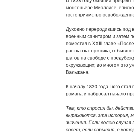
В 1828 году бывший префект М
монсеньере Миоллисе, еписко
гостеприимство освобожденно
Духовно переродившись под в
военным санитаром и затем по
поместил в XXIII главе «Посл
рассказ каторжника, отбывше
шагов на свободе с предубеж
окружающих; во многом это 
Вальжана.
К началу 1830 года Гюго стал
романа и набросал начало пр
Тем, кто спросил бы, действи
выражаются, эта история, 
значения. Если волею случая 
совет,
если события, о котор