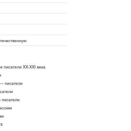
отечественную
е писатели XX-XXI века
и
— писатели
сатели
е писатели
ассики
ки
rs