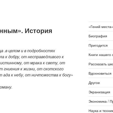
«Гений места
енным». История
Биография
Пригодится
а .в целом и в подробностях
Книги нашего 
а к добру, от несправедливого к
 истинному, от мрака к свету, от
Рассказать шк
т гниения к жизни, от скотского
Вдохновиться
т ада к небу, от ничтожества к богу»
Другое
роману.
Экранизация
Экономика / П
Наука и техни