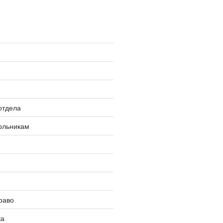
»
отдела
ольникам
раво
ка