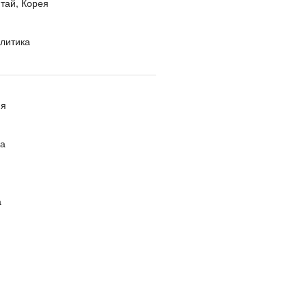
тай, Корея
литика
ия
ра
а