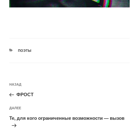
РУБРИКИ
ПОЭТЫ
Навигация
Предыдущая
НАЗАД
по
запись:
записям
ФРОСТ
Следующая
ДАЛЕЕ
запись
Те, для кого ограниченные возможности — вызов