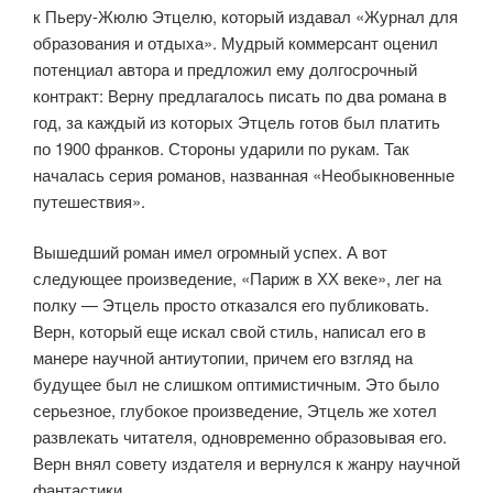
к Пьеру-Жюлю Этцелю, который издавал «Журнал для
образования и отдыха». Мудрый коммерсант оценил
потенциал автора и предложил ему долгосрочный
контракт: Верну предлагалось писать по два романа в
год, за каждый из которых Этцель готов был платить
по 1900 франков. Стороны ударили по рукам. Так
началась серия романов, названная «Необыкновенные
путешествия».
Вышедший роман имел огромный успех. А вот
следующее произведение, «Париж в ХХ веке», лег на
полку — Этцель просто отказался его публиковать.
Верн, который еще искал свой стиль, написал его в
манере научной антиутопии, причем его взгляд на
будущее был не слишком оптимистичным. Это было
серьезное, глубокое произведение, Этцель же хотел
развлекать читателя, одновременно образовывая его.
Верн внял совету издателя и вернулся к жанру научной
фантастики.