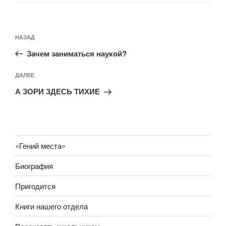
Навигация
Предыдущая
НАЗАД
по
запись:
записям
Зачем заниматься наукой?
Следующая
ДАЛЕЕ
запись
А ЗОРИ ЗДЕСЬ ТИХИЕ
«Гений места»
Биография
Пригодится
Книги нашего отдела