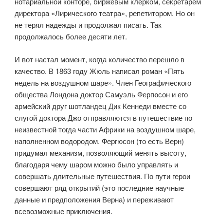
нотариальной конторе, биржевым клерком, секретарем
директора «Лирического театра», репетитором. Но он
не терял надежды и продолжал писать. Так
продолжалось более десяти лет.
И вот настал момент, когда количество перешло в
качество. В 1863 году Жюль написал роман «Пять
недель на воздушном шаре». Член Географического
общества Лондона доктор Самуэль Фергюсон и его
армейский друг шотландец Дик Кеннеди вместе со
слугой доктора Джо отправляются в путешествие по
неизвестной тогда части Африки на воздушном шаре,
наполненном водородом. Фергюсон (то есть Верн)
придумал механизм, позволяющий менять высоту,
благодаря чему шаром можно было управлять и
совершать длительные путешествия. По пути герои
совершают ряд открытий (это последние научные
данные и предположения Верна) и переживают
всевозможные приключения.