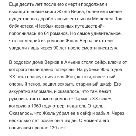
Еще десять лет после его смерти продолжали
выходить новые книги Жюля Верна, более или менее
существенно доработанные его сыном Мишелем. Так
библиотека «Необыкновенных путешествий»
пополнилась до 64 романов. Но самое удивительное,
что последний из романов Жюля Верна читатели
увидели лишь через 90 лет после смерти писателя.
В родовом доме Вернов в Амьене стоял сейф, ключи от
которого были давно потеряны. На рубеже 90-х годов
ХХ века правнук писателя Жан, кстати, известный
оперный тенор, решил вскрыть старинный шкаф. Его
аккуратно взломали, и оказалось, что там лежит
рукопись того самого романа «Париж в ХХ веке»,
которую в 1963 году отверг издатель Этцель.
Оказалось, что Жюль убрал ее в сейф и забыл. Через
несколько лет роман был издан. С момента его
написания прошло 130 лет!