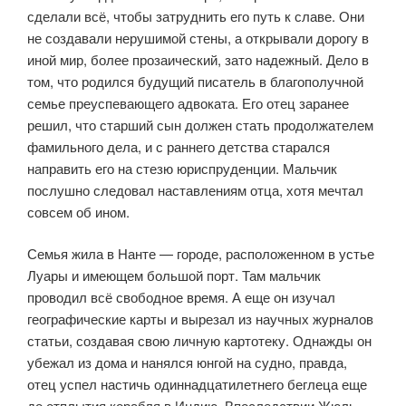
сделали всё, чтобы затруднить его путь к славе. Они
не создавали нерушимой стены, а открывали дорогу в
иной мир, более прозаический, зато надежный. Дело в
том, что родился будущий писатель в благополучной
семье преуспевающего адвоката. Его отец заранее
решил, что старший сын должен стать продолжателем
фамильного дела, и с раннего детства старался
направить его на стезю юриспруденции. Мальчик
послушно следовал наставлениям отца, хотя мечтал
совсем об ином.
Семья жила в Нанте — городе, расположенном в устье
Луары и имеющем большой порт. Там мальчик
проводил всё свободное время. А еще он изучал
географические карты и вырезал из научных журналов
статьи, создавая свою личную картотеку. Однажды он
убежал из дома и нанялся юнгой на судно, правда,
отец успел настичь одиннадцатилетнего беглеца еще
до отплытия корабля в Индию. Впоследствии Жюль