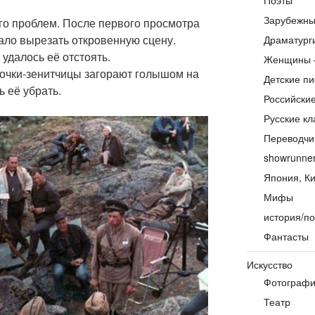
Поэты
Зарубежны
о проблем. После первого просмотра
ало вырезать откровенную сцену.
Драматург
удалось её отстоять.
Женщины 
вочки-зенитчицы загорают голышом на
Детские пи
 её убрать.
Российски
Русские кл
Переводчи
showrunne
Япония, Ки
Мифы
история/по
Фантасты
Искусство
Фотограф
Театр