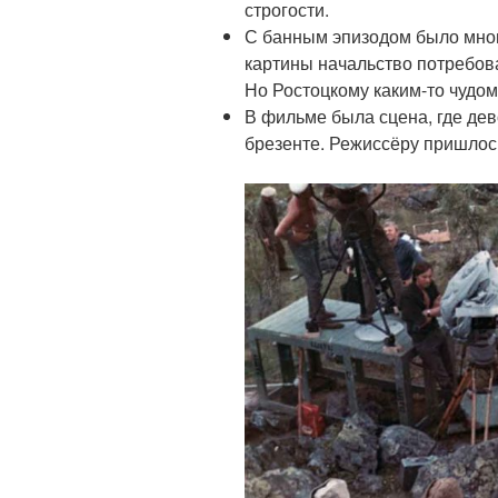
строгости.
С банным эпизодом было мног
картины начальство потребов
Но Ростоцкому каким-то чудом 
В фильме была сцена, где де
брезенте. Режиссёру пришлось