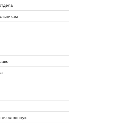
отдела
ольникам
раво
ка
отечественную