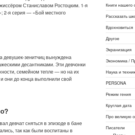
Книги нашего 
жиссёром Станиславом Ростоцким. 1-я
; 2-я серия — «Бой местного
Рассказать шк
Вдохновиться
Другое
Экранизация
па девушек-зенитчиц вынуждена
Экономика / П
ажескими десантниками. Эти девчонки
жности, семейном тепле — но на их
Наука и техни
 и они до конца выполнили свой
PERSONA
Режим гения
Круглая дата
но?
Про великую 
вал девчат сняться в эпизоде в бане
Писатели
лись, так как были воспитаны в