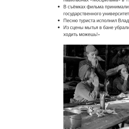
В съёмках фильма принимали 
государственного университет
Песню туриста исполнил Вла
Из сцены мытья в бане убрал
ходить можешь!»