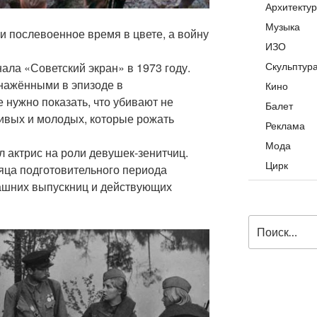
Архитекту
Музыка
и послевоенное время в цвете, а войну
ИЗО
Скульптур
ала «Советский экран» в 1973 году.
бнажёнными в эпизоде в
Кино
е нужно показать, что убивают не
Балет
сивых и молодых, которые рожать
Реклама
Мода
 актрис на роли девушек-зенитчиц.
Цирк
яца подготовительного периода
ашних выпускниц и действующих
Искать: