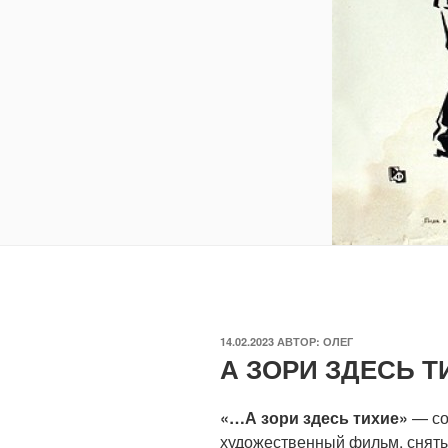
ОПУБЛИКОВАНО
14.02.2023
АВТОР:
ОЛЕГ
А ЗОРИ ЗДЕСЬ Т
«…А зори здесь тихие»
— со
художественный фильм, сняты