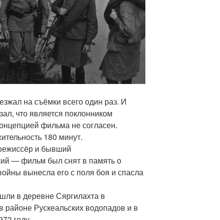
зжал на съёмки всего один раз. И
зал, что является поклонником
концепцией фильма не согласен.
ительность 180 минут.
 режиссёр и бывший
ий — фильм был снят в память о
войны вынесла его с поля боя и спасла
шли в деревне Сяргилахта в
в районе Рускеальских водопадов и в
72 году.