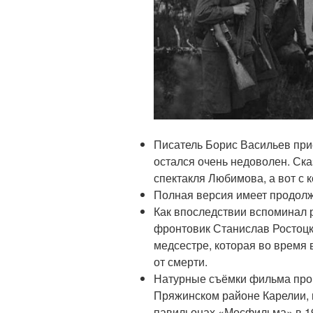
Писатель Борис Васильев прие
остался очень недоволен. Ска
спектакля Любимова, а вот с 
Полная версия имеет продолж
Как впоследствии вспоминал
фронтовик Станислав Ростоцк
медсестре, которая во время 
от смерти.
Натурные съёмки фильма про
Пряжинском районе Карелии, 
павильонах «Мосфильма» в 19