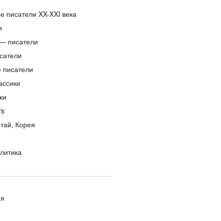
е писатели XX-XXI века
и
— писатели
сатели
е писатели
ассики
ки
rs
тай, Корея
литика
ия