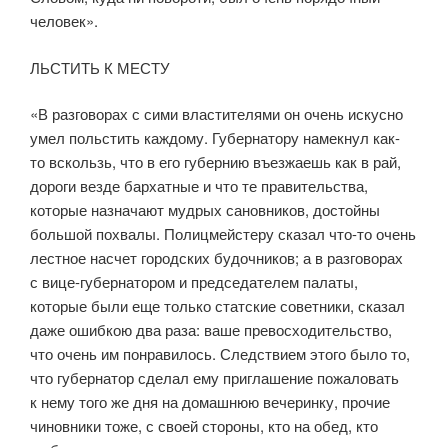
человек».
ЛЬСТИТЬ К МЕСТУ
«В разговорах с сими властителями он очень искусно
умел польстить каждому. Губернатору намекнул как-
то вскользь, что в его губернию въезжаешь как в рай,
дороги везде бархатные и что те правительства,
которые назначают мудрых сановников, достойны
большой похвалы. Полицмейстеру сказал что-то очень
лестное насчет городских будочников; а в разговорах
с вице-губерна­тором и председателем палаты,
которые были еще только статские советники, сказал
даже ошибкою два раза: ваше превосходительство,
что очень им понра­вилось. Следствием этого было то,
что губернатор сделал ему приглашение пожаловать
к нему того же дня на домашнюю вечеринку, прочие
чиновники тоже, с своей стороны, кто на обед, кто