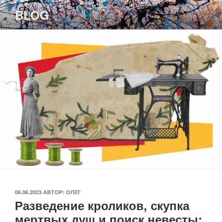
Перейти
BLOG
к
содержимому
ОПУБЛИКОВАНО
06.06.2023
АВТОР:
ОЛЕГ
Разведение кроликов, скупка
мертвых душ и поиск невесты: