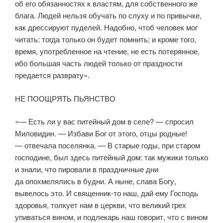
об его обязанностях к властям, для собственного же
блага. Людей нельзя обучать по слуху и по привычке,
как дрессируют пуделей. Надобно, чтоб человек мог
читать: тогда только он будет помнить; и кроме того,
время, употребленное на чтение, не есть потерянное,
ибо большая часть людей только от праздности
предается разврату».
НЕ ПООЩРЯТЬ ПЬЯНСТВО
«— Есть ли у вас питейный дом в селе? — спросил
Миловидин. — Избави Бог от этого, отцы родные!
— отвечала поселянка. — В старые годы, при старом
господине, был здесь питейный дом: так мужики только
и знали, что пировали в праздничные дни
да опохмелялись в будни. А ныне, слава Богу,
вывелось это. И священник-то наш, дай ему Господь
здоровья, толкует нам в церкви, что великий грех
упиваться вином, и подлекарь наш говорит, что с вином