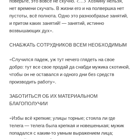
поверьте, это вовсе не скучно. <…> Хозяину нельзя,
нет времени скучать. В жизни его и на полвершка нет
пустоты, всё полнота. Одно это разнообразье занятий,
и притом каких занятий! — занятий, истинно
возвышающих дух».
СНАБЖАТЬ СОТРУДНИКОВ ВСЕМ НЕОБХОДИМЫМ
«Случился падеж, уж тут нечего глядеть на свое
добро: тут все свое продай да снабди мужика скотиной,
чтобы он не оставался и одного дни без средств
производить работу».
ЗАБОТИТЬСЯ ОБ ИХ МАТЕРИАЛЬНОМ
БЛАГОПОЛУЧИИ
«Избы всё крепкие; улицы торные; стояла ли где
телега — телега была крепкая и новешенькая; мужик
попадался с каким-то умным выражением лица;