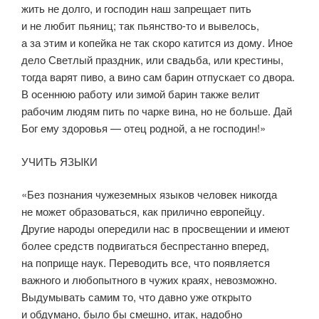
жить не долго, и господин наш запрещает пить
и не любит пьяниц; так пьянство-то и вывелось,
а за этим и копейка не так скоро катится из дому. Иное
дело Светлый праздник, или свадьба, или крестины,
тогда варят пиво, а вино сам барин отпускает со двора.
В осеннюю работу или зимой барин также велит
рабочим людям пить по чарке вина, но не больше. Дай
Бог ему здоровья — отец родной, а не господин!»
УЧИТЬ ЯЗЫКИ
«Без познания чужеземных языков человек никогда
не может образоваться, как прилично европейцу.
Другие народы опередили нас в просвещении и имеют
более средств подвигаться беспрестанно вперед,
на поприще наук. Переводить все, что появляется
важного и любопытного в чужих краях, невозможно.
Выдумывать самим то, что давно уже открыто
и обдумано, было бы смешно, итак, надобно