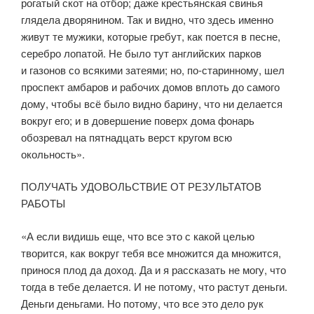
рогатый скот на отбор; даже крестьянская свинья
глядела дворянином. Так и видно, что здесь именно
живут те мужики, которые гребут, как поется в песне,
серебро лопатой. Не было тут английских парков
и газонов со всякими затеями; но, по-старинному, шел
проспект амбаров и рабочих домов вплоть до самого
дому, чтобы всё было видно барину, что ни делается
вокруг его; и в довершение поверх дома фонарь
обозревал на пятнадцать верст кругом всю
окольность».
ПОЛУЧАТЬ УДОВОЛЬСТВИЕ ОТ РЕЗУЛЬТАТОВ
РАБОТЫ
«А если видишь еще, что все это с какой целью
творится, как вокруг тебя все множится да множится,
принося плод да доход. Да и я рассказать не могу, что
тогда в тебе делается. И не потому, что растут деньги.
Деньги деньгами. Но потому, что все это дело рук