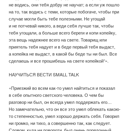
не водись, они тебя добру не научат; а если уж пошло
на то, так водись с теми, которые побогаче, чтобы при
случае могли быть тебе полезными. Не угощай
и не потчевай никого, а веди себя лучше так, чтобы
тебя угощали, а больше всего береги и копи копейку,
эта вещь надежнее всего на свете. Товарищ или
приятель тебя надует и в беде первый тебя выдаст,
а копейка не выдаст, в какой бы беде ты ни был. Все
сделаешь и все прошибешь на свете копейкой“».
НАУЧИТЬСЯ ВЕСТИ SMALL TALK
«Приезжий во всем как-то умел найтиться и показал
в себе опытного светского человека. О чем бы
разговор ни был, он всегда умел поддержать его…
Но замечательно, что он все это умел облекать какою-
то степенностью, умел хорошо держать себя. Говорил
ни громко, ни тихо, а совершенно так, как следует.
Словом, куда ни повороти, был очень порядочный