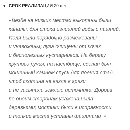
CРОК РЕАЛИЗАЦИИ
20 лет
«Везде на низких местах выкопаны были
каналы, для стока излишней воды с пашней.
Поля были порядочно размежеваны
и унавожены; луга очищены от кочек
и бесполезных кустарников. На берегу
крутого ручья, на пастбище, сделан был
мощенный камнем спуск для поения стад,
чтоб скотина не вязла в грязи
и не засыпала землею источника. Дорога
по обеим сторонам усажена была
деревьями; мостики были в исправ­ности,
и топкие места устланы фашинами
».