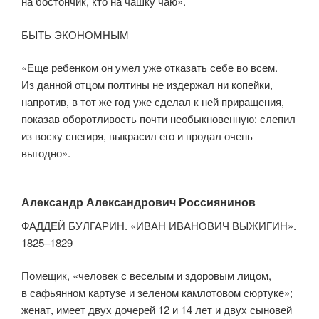
на бостончик, кто на чашку чаю».
БЫТЬ ЭКОНОМНЫМ
«Еще ребенком он умел уже отказать себе во всем.
Из данной отцом полтины не издержал ни копейки,
напротив, в тот же год уже сделал к ней прира­щения,
показав оборотливость почти необыкновенную: слепил
из воску снегиря, выкрасил его и продал очень
выгодно».
Александр Александрович Россиянинов
ФАДДЕЙ БУЛГАРИН. «ИВАН ИВАНОВИЧ ВЫЖИГИН».
1825–1829
Помещик, «человек с веселым и здоровым лицом,
в сафьянном картузе и зеленом камлотовом сюртуке»;
женат, имеет двух дочерей 12 и 14 лет и двух сыновей