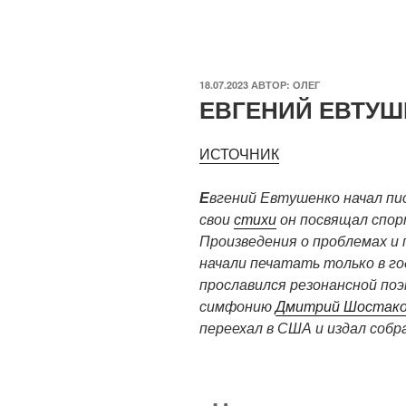
ОПУБЛИКОВАНО
18.07.2023
АВТОР:
ОЛЕГ
ЕВГЕНИЙ ЕВТУШ
ИСТОЧНИК
Е
вгений Евтушенко начал п
свои
стихи
он посвящал спор
Произведения о проблемах и 
начали печатать только в г
прославился резонансной по
симфонию
Дмитрий Шостако
переехал в США и издал собра