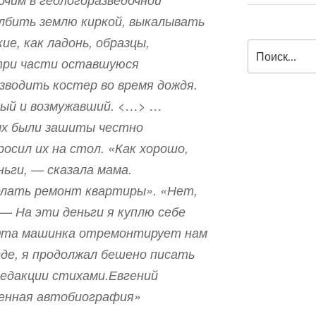
олбить землю киркой, выкалывать
ие, как ладонь, образцы,
Искать:
три части оставшуюся
зводить костер во время дождя.
елый и возмужавший. <…> …
ых были зашиты честно
росил их на стол. «Как хорошо,
ньги, — сказала мама.
елать ремонт квартиры». «Нет,
 — На эти деньги я куплю себе
Эта машинка отремонтирует нам
игде, я продолжал бешено писать
редакции стихами.Евгений
енная автобиография»