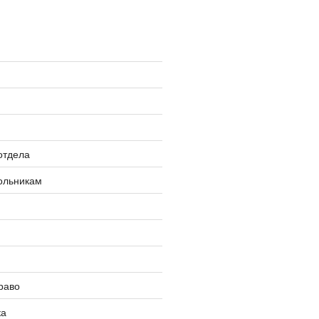
»
отдела
ольникам
раво
ка