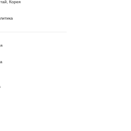
тай, Корея
литика
ия
ра
а