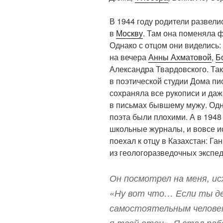
В 1944 году родители развели
в
Москву
. Там она поменяла 
Однако с отцом они виделись:
на вечера
Анны Ахматовой
,
Б
Александра Твардовского. Та
в поэтической студии Дома пи
сохраняла все рукописи и да
в письмах бывшему мужу. Одн
поэта были плохими. А в 1948 
школьные журналы, и вовсе и
поехал к отцу в Казахстан: Га
из геологоразведочных экспе
Он посмотрел на меня, ис
«Ну вот что… Если ты д
самостоятельным человек
я твой отец». Я стал раб