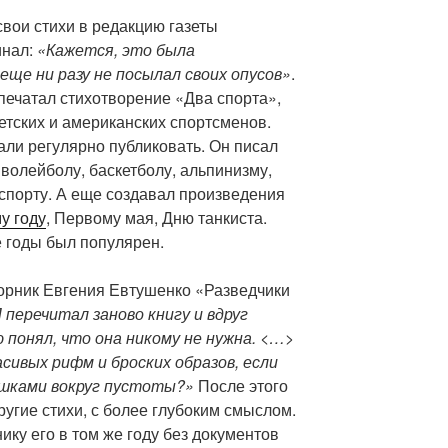
свои стихи в редакцию газеты
инал:
«Кажется, это была
еще ни разу не посылал своих опусов»
.
печатал стихотворение «Два спорта»,
етских и американских спортсменов.
ли регулярно публиковать. Он писал
, волейболу, баскетболу, альпинизму,
 спорту. А еще создавал произведения
у году
, Первому мая, Дню танкиста.
е годы был популярен.
орник Евгения Евтушенко «Разведчики
 перечитал заново книгу и вдруг
понял, что она никому не нужна. <…>
сивых рифм и броских образов, если
ушками вокруг пустоты?»
После этого
другие стихи, с более глубоким смыслом.
ику его в том же году без документов