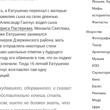
Япония, Ки
Мифы
сь, и Евтушенко переехал с матерью
история/по
фамилию сына на свою девичью.
Фантасты
 Александр Гангнус водил сына
ориса Пастернака
, Михаила Светлова,
Искусство
кже Евтушенко занимался
Фотограф
онеров Дзержинского района, мать
Театр
же отправляла некоторые стихи
ако школьные отметки у будущего
Архитекту
году его обвинили в том, что он поджег
Музыка
сключили. Тогда 15-летний Евтушенко
ИЗО
нгнус возглавлял там одну
Скульптур
диций.
Кино
Балет
худавшего, оборванного, и сказал:
Реклама
ействительно хочешь стать
Мода
ом, никто не должен знать, что
Цирк
очим в геологоразведочной