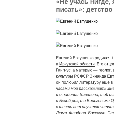
«Не учась нигде,
писать»: детство
Евгений Евтушенко родился 1
в
Иркутской области
. Его отц
Гангнус, а матерью — геолог,
культуры РСФСР Зинаида Евт
он полюбил литературу еще в
часами мог рассказывать мн
и о падении Вавилона, и об и
и Белой роз, и о Вильгельме
в шесть лет научился читать
Дюма,
Флобера
, Боккаччо, С