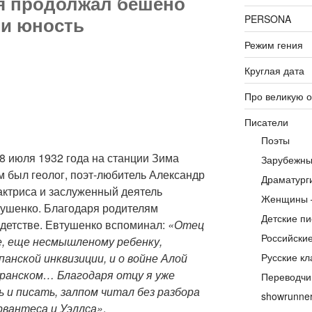
 я продолжал бешено
PERSONA
 и юность
Режим гения
Круглая дата
Про великую 
Писатели
Поэты
8 июля 1932 года на станции Зима
Зарубежны
ом был геолог, поэт-любитель Александр
Драматург
 актриса и заслуженный деятель
Женщины 
ушенко. Благодаря родителям
Детские пи
 детстве. Евтушенко вспоминал:
«Отец
Российски
е, еще несмышленому ребенку,
Русские кл
спанской инквизиции, и о войне Алой
 Оранском… Благодаря отцу я уже
Переводчи
 и писать, залпом читал без разбора
showrunne
ервантеса и Уэллса»
.