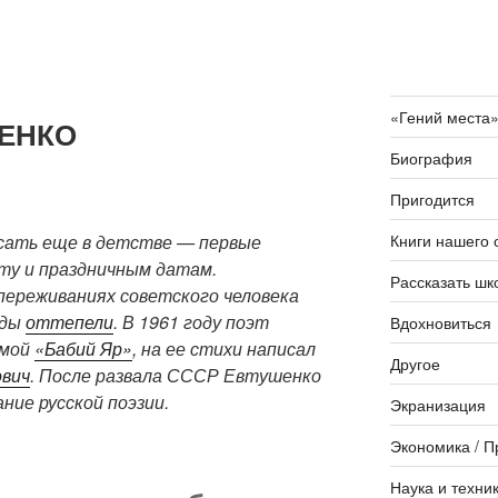
«Гений места
ЕНКО
Биография
Пригодится
Книги нашего 
исать еще в детстве — первые
ту и праздничным датам.
Рассказать шк
переживаниях советского человека
оды
оттепели
. В 1961 году поэт
Вдохновиться
эмой
«Бабий Яр»
, на ее стихи написал
Другое
вич
. После развала СССР Евтушенко
ние русской поэзии.
Экранизация
Экономика / П
Наука и техни