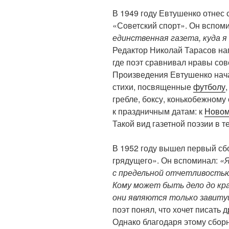
В 1949 году Евтушенко отнес 
«Советский спорт». Он вспом
единственная газета, куда я 
Редактор Николай Тарасов на
где поэт сравнивал нравы сов
Произведения Евтушенко нача
стихи, посвященные
футболу
гребле, боксу, конькобежному
к праздничным датам: к
Новом
Такой вид газетной поэзии в т
В 1952 году вышел первый сб
грядущего». Он вспоминал:
«Я
с предельной отчетливостью 
Кому может быть дело до кра
они являются только завит
поэт понял, что хочет писать 
Однако благодаря этому сборн