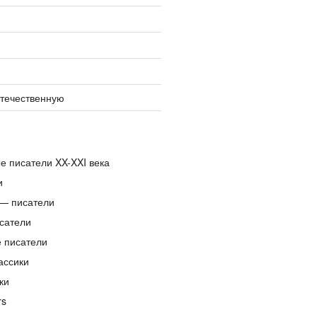
отечественную
е писатели XX-XXI века
и
— писатели
сатели
е писатели
ассики
ки
rs