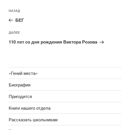
Навигация
Предыдущая
НАЗАД
по
запись:
записям
БЕГ
Следующая
ДАЛЕЕ
запись
110 лет со дня рождения Виктора Розова
«Гений места»
Биография
Пригодится
Книги нашего отдела
Рассказать школьникам