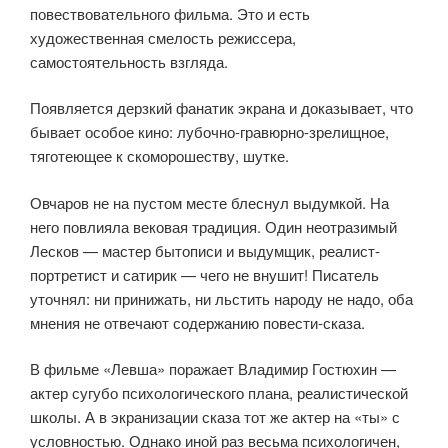
повествовательного фильма. Это и есть
художественная смелость режиссера,
самостоятельность взгляда.
Появляется дерзкий фанатик экрана и доказывает, что
бывает особое кино: лубочно-гравюрно-зрелищное,
тяготеющее к скоморошеству, шутке.
Овчаров не на пустом месте блеснул выдумкой. На
него повлияла вековая традиция. Один неотразимый
Лесков — мастер бытописи и выдумщик, реалист-
портретист и сатирик — чего не внушит! Писатель
уточнял: ни принижать, ни льстить народу не надо, оба
мнения не отвечают содержанию повести-сказа.
В фильме «Левша» поражает Владимир Гостюхин —
актер сугубо психологического плана, реалистической
школы. А в экранизации сказа тот же актер на «ты» с
условностью. Однако иной раз весьма психологичен,