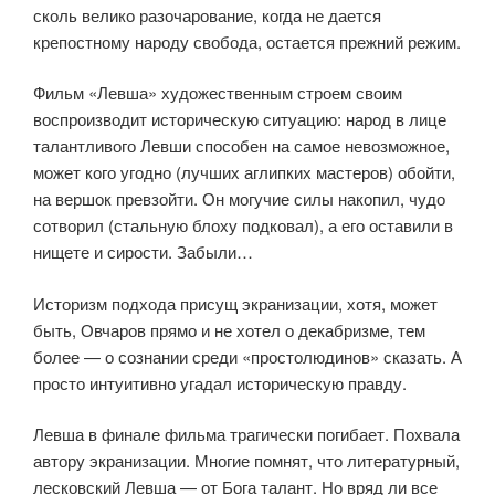
сколь велико разочарование, когда не дается
крепостному народу свобода, остается прежний режим.
Фильм «Левша» художественным строем своим
воспроизводит историческую ситуацию: народ в лице
талантливого Левши способен на самое невозможное,
может кого угодно (лучших аглипких мастеров) обойти,
на вершок превзойти. Он могучие силы накопил, чудо
сотворил (стальную блоху подковал), а его оставили в
нищете и сирости. Забыли…
Историзм подхода присущ экранизации, хотя, может
быть, Овчаров прямо и не хотел о декабризме, тем
более — о сознании среди «простолюдинов» сказать. А
просто интуитивно угадал историческую правду.
Левша в финале фильма трагически погибает. Похвала
автору экранизации. Многие помнят, что литературный,
лесковский Левша — от Бога талант. Но вряд ли все