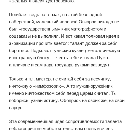
«Бедных людей» Достоевского.
Погибает ведь на глазах, на этой безлюдной
набережной, маленький человек! Овчаров никогда не
был «государственным» кинематографистом и
соцзаказы не выполнял. И вот какая толковая идея в
экранизации прочитывается: талант должен за себя
бороться. Подковал тульский кузнец металлическую
иностранную блоху — честь тебе и хвала Пусть
англичане и сам царь-государь руками разводят.
Только и ты, мастер, не считай себя за песчинку,
ничтожную «нимфозорию». А то мужик-оружейник
именно ничтожеством себя перед царем считал. Ты
поборись, узнай истину. Обопрись на своих же, на свой
народ.
Эта современнейшая идея сопротивляемости таланта
неблагоприятным обстоятельствам очень и очень