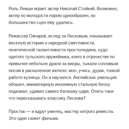
Роль Левши играет актер Николай Стойкий. Возможно,
актер по молодости порою однообразен, но
большинство сцен ему удались.
Режиссер Овчаров, вслед за Лесковым, показывает
веселую историю о народной сметливости,
генетической талантливости простолюдина, худо
одетого тульского оружейника, коего в отрочестве по
привычке небольно драли за вихры, тыкали сопливым
носом в раскаленное железо: мол, учись, дурак, тонкой
работе кузнеца. Он и научился. Английских умельцев
обошел, миниатюрную иноземную стальную блоху
подковал, удивил самого батюшку-царя. Опять-таки
что пересказывать классику Лескова?
Простак — и вдруг умелец, мастер хитрого ремесла.
Это один сюжет фильма.