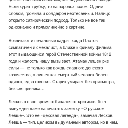
Если курит трубку, то на паровоз похож. Одним
словом, громила и солдафон неотесанный. Налицо
открыто сатирический подход. Только не все так
однозначно и прямолинейно в картине.
Возникают и печальные кадры, когда Платов
симпатичен и смекалист, а ближе к финалу фильма
этот выдающийся герой Отечественной войны 1812
года и жалость нашу вызывает. Атаман лишен рке
силы — не только как вождь славного донского
казачества, а лишен как смертный человек болен,
одинок, едва говорит. Старик умирает без присмотра,
без священника…
Лесков в свое время отбивался от критиков, был
вынужден даже напечатать заметку «О русском
Левше». Это не «цеховая легенда», замечал Лесков.
Левша — тип, целиком выдуманный автором, но в нем,