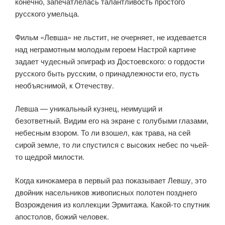
конечно, запечатлелась талантливость простого
русского умельца.
Фильм «Левша» не льстит, не очерняет, не издевается
над неграмотным молодым героем Настрой картине
задает чудесный эпиграф из Достоевского: о гордости
русского быть русским, о принадлежности его, пусть
необъяснимой, к Отечеству.
Левша — уникальный кузнец, неимущий и
безответный. Видим его на экране с голубыми глазами,
небесным взором. То ли взошел, как трава, на сей
сирой земле, то ли спустился с высоких небес по чьей-
то щедрой милости.
Когда кинокамера в первый раз показывает Левшу, это
двойник насельников живописных полотен позднего
Возрождения из коллекции Эрмитажа. Какой-то спутник
апостолов, божий человек.