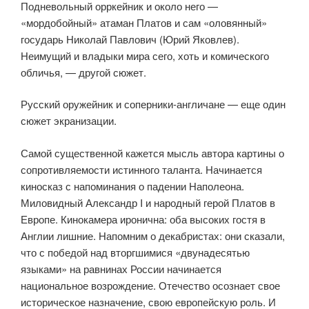
Подневольный орркейник и около него —
«мордобойный» атаман Платов и сам «оловянный»
государь Николай Павлович (Юрий Яковлев).
Неимущий и владыки мира сего, хоть и комического
обличья, — другой сюжет.
Русский оружейник и соперники-англичане — еще один
сюжет экранизации.
Самой существенной кажется мысль автора картины о
сопротивляемости истинного таланта. Начинается
киносказ с напоминания о падении Наполеона.
Миловидный Александр I и народный герой Платов в
Европе. Кинокамера иронична: оба высоких гостя в
Англии лишние. Напомним о декабристах: они сказали,
что с победой над вторгшимися «двунадесятью
языками» на равнинах России начинается
национальное возрождение. Отечество осознает свое
историческое назначение, свою европейскую роль. И