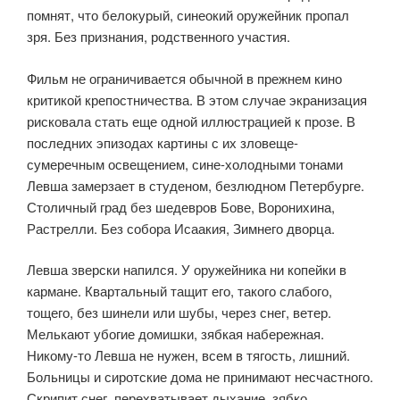
помнят, что белокурый, синеокий оружейник пропал
зря. Без признания, родственного участия.
Фильм не ограничивается обычной в прежнем кино
критикой крепостничества. В этом случае экранизация
рисковала стать еще одной иллюстрацией к прозе. В
последних эпизодах картины с их зловеще-
сумеречным освещением, сине-холодными тонами
Левша замерзает в студеном, безлюдном Петербурге.
Столичный град без шедевров Бове, Воронихина,
Растрелли. Без собора Исаакия, Зимнего дворца.
Левша зверски напился. У оружейника ни копейки в
кармане. Квартальный тащит его, такого слабого,
тощего, без шинели или шубы, через снег, ветер.
Мелькают убогие домишки, зябкая набережная.
Никому-то Левша не нужен, всем в тягость, лишний.
Больницы и сиротские дома не принимают несчастного.
Скрипит снег, перехватывает дыхание, зябко.