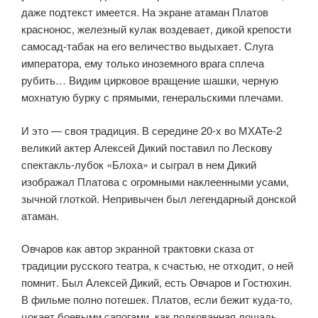
даже подтекст имеется. На экране атаман Платов
краснонос, железный кулак воздевает, дикой крепости
самосад-табак на его величество выдыхает. Слуга
императора, ему только иноземного врага сплеча
рубить… Видим цирковое вращение шашки, черную
мохнатую бурку с прямыми, генеральскими плечами.
И это — своя традиция. В середине 20-х во МХАТе-2
великий актер Алексей Дикий поставил по Лескову
спектакль-лубок «Блоха» и сыграл в нем Дикий
изображал Платова с огромными наклеенными усами,
зычной глоткой. Непривычен был легендарный донской
атаман.
Овчаров как автор экранной трактовки сказа от
традиции русского театра, к счастью, не отходит, о ней
помнит. Был Алексей Дикий, есть Овчаров и Гостюхин.
В фильме полно потешек. Платов, если бежит куда-то,
цокает боевыми сапогами, как подкованная лошадь.