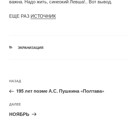
важна. Надо жить, синеокий Левша!.. Вот вывод.
ЕЩЕ РАЗ
ИСТОЧНИК
РУБРИКИ
ЭКРАНИЗАЦИЯ
Навигация
Предыдущая
НАЗАД
по
запись:
записям
195 лет поэме А.С. Пушкина «Полтава»
Следующая
ДАЛЕЕ
запись
НОЯБРЬ