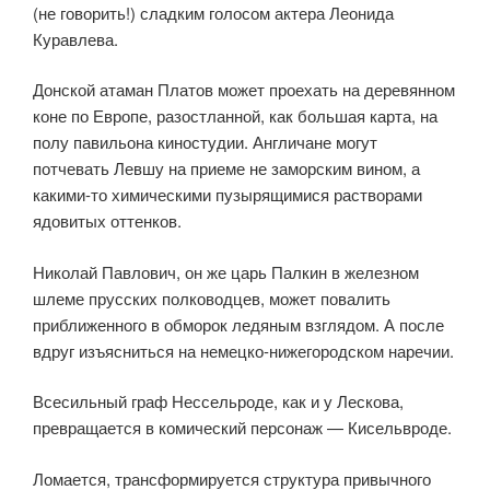
(не говорить!) сладким голосом актера Леонида
Куравлева.
Донской атаман Платов может проехать на деревянном
коне по Европе, разостланной, как большая карта, на
полу павильона киностудии. Англичане могут
потчевать Левшу на приеме не заморским вином, а
какими-то химическими пузырящимися растворами
ядовитых оттенков.
Николай Павлович, он же царь Палкин в железном
шлеме прусских полководцев, может повалить
приближенного в обморок ледяным взглядом. А после
вдруг изъясниться на немецко-нижегородском наречии.
Всесильный граф Нессельроде, как и у Лескова,
превращается в комический персонаж — Кисельвроде.
Ломается, трансформируется структура привычного