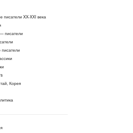
е писатели XX-XXI века
и
— писатели
сатели
е писатели
ассики
ки
rs
тай, Корея
литика
ия