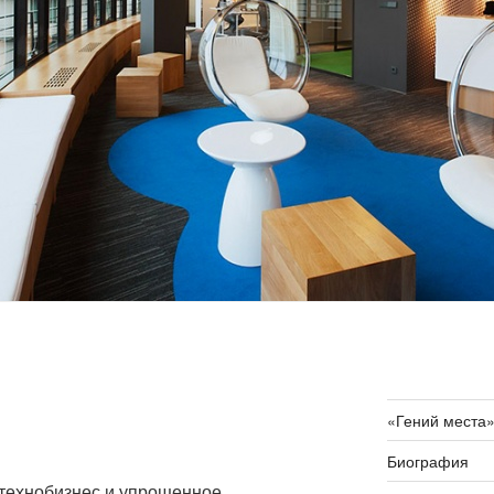
«Гений места
Биография
 технобизнес и упрощенное