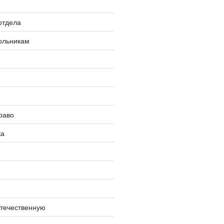
отдела
ольникам
раво
ка
отечественную