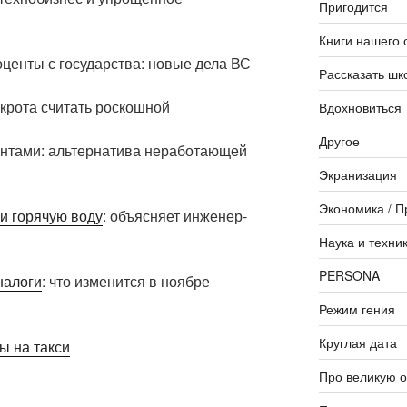
Пригодится
Книги нашего 
оценты с государства: новые дела ВС
Рассказать шк
крота считать роскошной
Вдохновиться
Другое
нтами: альтернатива неработающей
Экранизация
Экономика / П
и горячую воду
: объясняет инженер-
Наука и техни
PERSONA
налоги
: что изменится в ноябре
Режим гения
Круглая дата
ы на такси
Про великую 