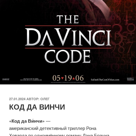
ОПУБЛИКОВАНО
27.01.2024
АВТОР:
ОЛЕГ
КОД ДА ВИНЧИ
«Код да Ви́нчи»
—
американский детективный триллер Рона
Ховарда по одноимённому роману Дэна Брауна.