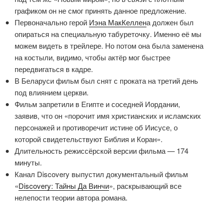
графиком он не смог принять данное предложение.
Первоначально герой
Иэна МакКеллен
а должен был
опираться на специальную табуреточку. Именно её мы
можем видеть в трейлере. Но потом она была заменена
на костыли, видимо, чтобы актёр мог быстрее
передвигаться в кадре.
В Беларуси фильм был снят с проката на третий день
под влиянием церкви.
Фильм запретили в Египте и соседней Иордании,
заявив, что он «порочит имя христианских и исламских
персонажей и противоречит истине об Иисусе, о
которой свидетельствуют Библия и Коран».
Длительность режиссёрской версии фильма — 174
минуты.
Канал Discovery выпустил документальный фильм
«
Discovery: Тайны Да Винчи
», раскрывающий все
нелепости теории автора романа.