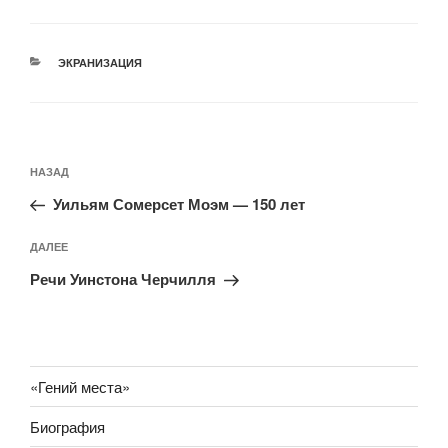
РУБРИКИ
ЭКРАНИЗАЦИЯ
Навигация
Предыдущая
НАЗАД
по
запись:
записям
Уильям Сомерсет Моэм — 150 лет
Следующая
ДАЛЕЕ
запись
Речи Уинстона Черчилля
«Гений места»
Биография