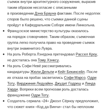
съемок внутри архитектурного сооружения, выразив
таким образом несогласие с описанными
в произведении
Дэна Брауна
фактами. После недолгих
споров было решено, что съемки данной сцены
пройдут в Кафедральном Соборе имени Линкольна.
Французское министерство культуры оказалось
на порядок сговорчивее. Таким образом, съемочная
группа легко получила право на проведение съемок
внутри знаменитого Лувра.
На роль Роберта Лэнгдона претендовал
Рассел Кроу
,
но досталась она
Тому Хэнксу
.
На роль Софи Невё рассматривались
кандидатуры
Жюли Дельпи
и
Кейт Бекинсейл
. После
их отказа на пробах засветились
Софи Марсо
,
Одри
Тоту
,
Вирджиния Ледуайен
,
Джудит Годреш
и
Линда
Харди
. Вопреки всем прогнозам роль досталась
француженке
Одри Тоту
.
Создатель сериала «24» Джоэл Сёрноу предположил,
что сюжет книги «Код да Винчи» стал бы неплохим