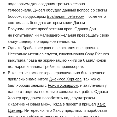
подспорьем для создания третьего сезона
телесериала. Джоэл обсудил данный вопрос со своим
боссом, продюсером
Брайаном Грейзером
, после чего
состоялась беседа с автором книги
Дэном
Брауном
насчет приобретения прав. Однако Дэн
не испытывал ни малейшего желания превращать свою
книгу-шедевр в очередное телемыло.
Однако Брайан все равно не остался вне проекта.
Несколько месяцев спустя, кинокомпания Sony Pictures
выкупила права на экранизацию книги за 6 миллионов
долларов и наняла Грейзера продюсером.
В качестве композитора первоначально было решено
привлечь знаменитого
Джеймса Хорнера
, так как он
был хорошо знаком с
Роном Ховардом
, и за плечами у
данного тандема несколько совместных работ. Однако
Хорнер предпочел поработать над саундтреком
к картине «Новый мир». Тогда в проект и пришел
Ханс
Циммер
. Интересно, что Хансу предлагали поработать
над тем же «Новым миром», но в связи с плотным