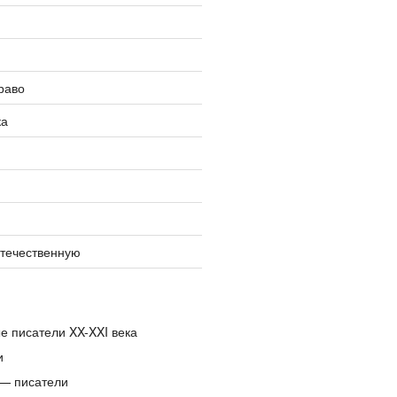
раво
ка
отечественную
е писатели XX-XXI века
и
— писатели