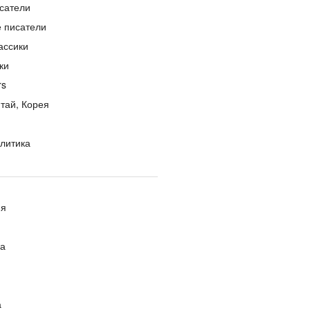
сатели
е писатели
ассики
ки
rs
тай, Корея
литика
ия
ра
а