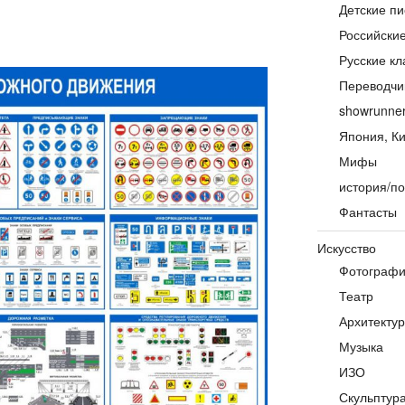
Детские пи
Российски
Русские кл
Переводчи
showrunne
Япония, Ки
Мифы
история/по
Фантасты
Искусство
Фотограф
Театр
Архитекту
Музыка
ИЗО
Скульптур