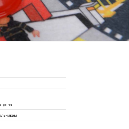
»
отдела
ольникам