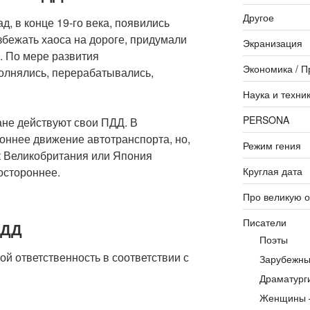
Другое
д, в конце 19-го века, появились
збежать хаоса на дороге, придумали
Экранизация
 По мере развития
Экономика / П
олнялись, перерабатывались,
Наука и техни
PERSONA
ане действуют свои ПДД. В
оннее движение автотранспорта, но,
Режим гения
ак Великобритания или Япония
Круглая дата
остороннее.
Про великую 
Писатели
ПДД
Поэты
й ответственность в соответствии с
Зарубежны
Драматург
Женщины 