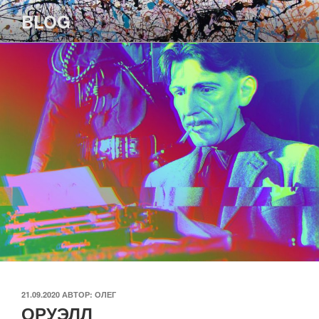
Перейти
BLOG
к
содержимому
ОПУБЛИКОВАНО
21.09.2020
АВТОР:
ОЛЕГ
ОРУЭЛЛ