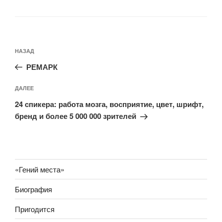
Навигация
Предыдущая
НАЗАД
по
запись:
записям
РЕМАРК
Следующая
ДАЛЕЕ
запись
24 спикера: работа мозга, восприятие, цвет, шрифт,
бренд и более 5 000 000 зрителей
«Гений места»
Биография
Пригодится