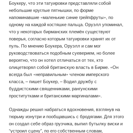
Боукеру, что эти татуировки представляли собой
небольшие круглые пятнышки, по форме
напоминавшие «маленькие синие грейпфруты», по
одному на каждой костяшке пальца. Оруэлл упоминал,
что у некоторых бирманских племён существуют
поверья, согласно которым татуировки хранят их от
пуль. По мнению Боукера, Оруэлл и сам мог
руководствоваться подобным суеверием, но более
вероятно, что он хотел отличаться от тех, кто
олицетворял собой британскую власть в Бирме. «Он
всегда был «неправильным» членом имперского
класса, – пишет Боукер, – Водил дружбу с
буддистскими священниками, рангунскими
проститутками и британскими маргиналами».
Однажды решил набраться вдохновения, взглянув на
тюрьму изнутри и пообщавшись с бродягами. Для этого
он создал себе образ грузчика, выпил бутылку виски и
“устроил сцену”, по его собственным словам,