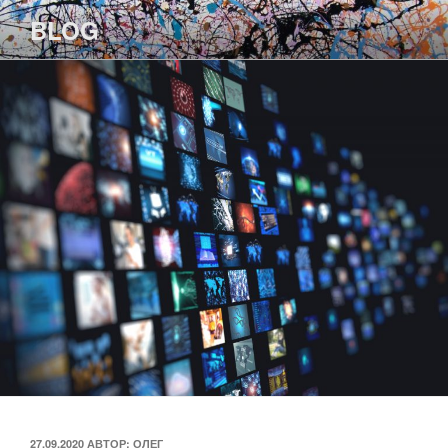
Перейти
BLOG
к
содержимому
ОПУБЛИКОВАНО
27.09.2020
АВТОР:
ОЛЕГ