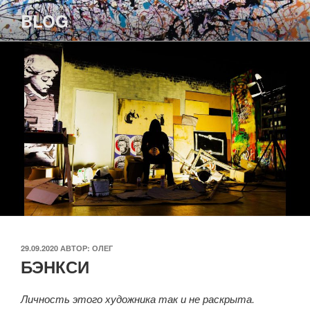
Перейти
BLOG
к
содержимому
ОПУБЛИКОВАНО
29.09.2020
АВТОР:
ОЛЕГ
БЭНКСИ
Личность этого художника так и не раскрыта.