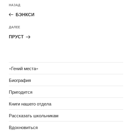
Навигация
Предыдущая
НАЗАД
по
запись:
записям
БЭНКСИ
Следующая
ДАЛЕЕ
запись
ПРУСТ
«Гений места»
Биография
Пригодится
Книги нашего отдела
Рассказать школьникам
Вдохновиться