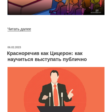
«Основные
Читать далее
ошибки
в
выступлении
ОПУБЛИКОВАНО
06.02.2023
Красноречив как Цицерон: как
оратора»
научиться выступать публично