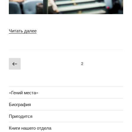
«Мифы
Читать далее
об
ораторском
мастерстве»
Пагинация
Предыдущая
Страница
2
записей
страница
«Гений места»
Биография
Пригодится
Книги нашего отдела