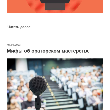
«Красноречив
Читать далее
как
Цицерон:
как
ОПУБЛИКОВАНО
01.01.2023
Мифы об ораторском мастерстве
научиться
выступать
публично»