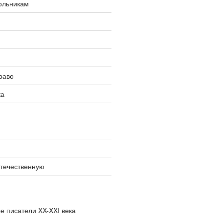
ольникам
раво
ка
отечественную
е писатели XX-XXI века