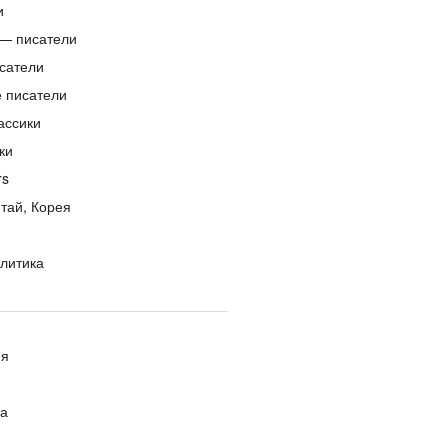
и
— писатели
сатели
е писатели
ассики
ки
rs
тай, Корея
литика
ия
ра