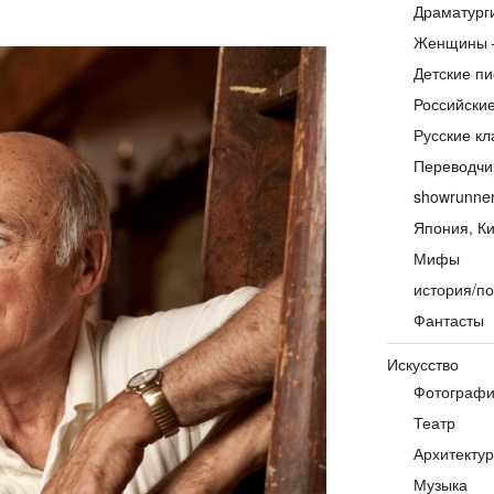
Драматург
Женщины 
Детские пи
Российски
Русские кл
Переводчи
showrunne
Япония, Ки
Мифы
история/по
Фантасты
Искусство
Фотограф
Театр
Архитекту
Музыка