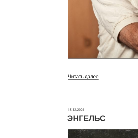
«ДЖОЗЕФ
Читать далее
НАЙ»
ОПУБЛИКОВАНО
15.12.2021
ЭНГЕЛЬС