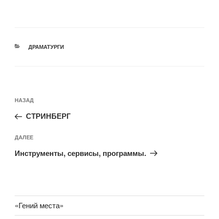
РУБРИКИ
ДРАМАТУРГИ
Навигация
Предыдущая
НАЗАД
по
запись:
записям
СТРИНБЕРГ
Следующая
ДАЛЕЕ
запись
Инструменты, сервисы, программы.
«Гений места»