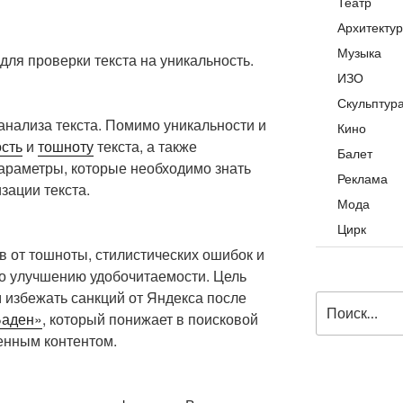
Театр
Архитекту
Музыка
ля проверки текста на уникальность.
ИЗО
Скульптур
анализа текста. Помимо уникальности и
Кино
сть
и
тошноту
текста, а также
Балет
раметры, которые необходимо знать
Реклама
зации текста.
Мода
Цирк
ов от тошноты, стилистических ошибок и
по улучшению удобочитаемости. Цель
 избежать санкций от Яндекса после
Искать:
Баден»
, который понижает в поисковой
енным контентом.