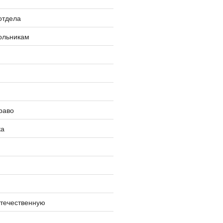
отдела
ольникам
раво
ка
отечественную