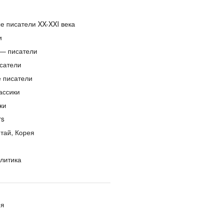
е писатели XX-XXI века
и
— писатели
сатели
е писатели
ассики
ки
rs
тай, Корея
литика
ия