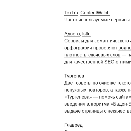
Text.ru
,
ContentWatch
Часто используемые сервисы д
Адвего
,
Istio
Сервисы для семантического 
орфографии проверяют
водно
плотность ключевых слов
— па
для качественной SEO-оптими
Тургенев
Даёт советы по очистке текст
ненужных повторов, а также 
«Тургенева» — помочь сайтам
введения
алгоритма «Баден-
выдаче страницы с некачеств
Главред