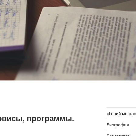
«Гений места
рвисы, программы.
Биография
Пригодится