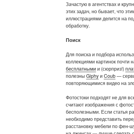
Зачастую в агентствах и круп
этих задач, но бывает, что эт
иллюстрациями делится на по
обработку.
Поиск
Для поиска и подбора исполь
коллекциями картинок почти 
бесплатными
и (сюрприз!)
пла
полезны
Giphy
и
Coub
— серви
повторяющимися видео на зло
Фотостоки подходят не для вс
считают изображения с фотос
бесполезными. Если статья ра
необходимо представить пере
расстановку мебели по фен-ш
на джинсах — лучше сделать