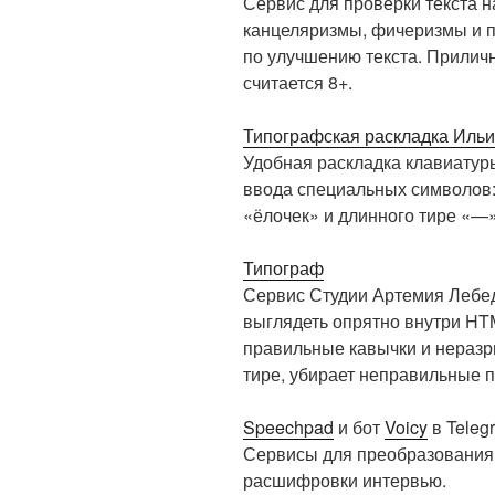
Сервис для проверки текста н
канцеляризмы, фичеризмы и 
по улучшению текста. Прили
считается 8+.
Типографская раскладка Иль
Удобная раскладка клавиатур
ввода специальных символов:
«ёлочек» и длинного тире «—»
Типограф
Сервис Студии Артемия Лебед
выглядеть опрятно внутри HTM
правильные кавычки и нераз
тире, убирает неправильные 
Speechpad
и бот
Voicy
в Teleg
Сервисы для преобразования 
расшифровки интервью.