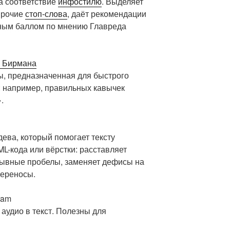
а соответствие
инфостилю
. Выделяет
прочие
стоп-слова
, даёт рекомендации
чным баллом по мнению Главреда
и Бирмана
ы, предназначенная для быстрого
 например, правильных кавычек
.
ева, который помогает тексту
L-кода или вёрстки: расставляет
рывные пробелы, заменяет дефисы на
переносы.
ram
аудио в текст. Полезны для