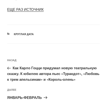
ЕЩЕ РАЗ ИСТОЧНИК
РУБРИКИ
КРУГЛАЯ ДАТА
Навигация
Предыдущая
НАЗАД
по
запись:
записям
Как Карло Гоцци придумал новую театральную
сказку. К юбилею автора пьес «Турандот», «Любовь
к трем апельсинам» и «Король-олень»
Следующая
ДАЛЕЕ
запись
ЯНВАРЬ-ФЕВРАЛЬ