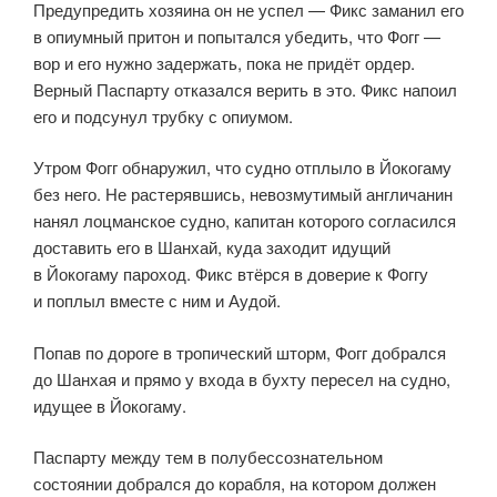
Предупредить хозяина он не успел — Фикс заманил его
в опиумный притон и попытался убедить, что Фогг —
вор и его нужно задержать, пока не придёт ордер.
Верный Паспарту отказался верить в это. Фикс напоил
его и подсунул трубку с опиумом.
Утром Фогг обнаружил, что судно отплыло в Йокогаму
без него. Не растерявшись, невозмутимый англичанин
нанял лоцманское судно, капитан которого согласился
доставить его в Шанхай, куда заходит идущий
в Йокогаму пароход. Фикс втёрся в доверие к Фоггу
и поплыл вместе с ним и Аудой.
Попав по дороге в тропический шторм, Фогг добрался
до Шанхая и прямо у входа в бухту пересел на судно,
идущее в Йокогаму.
Паспарту между тем в полубес­со­зна­тельном
состоянии добрался до корабля, на котором должен