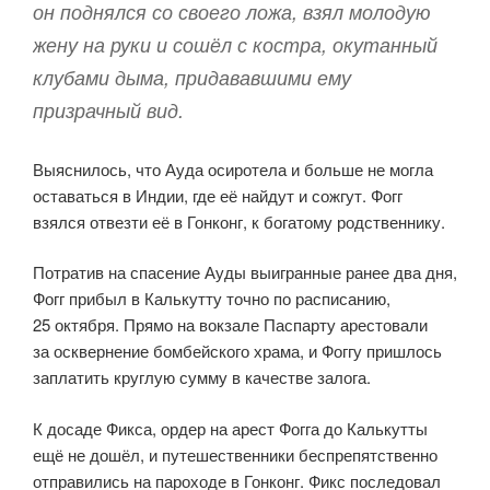
он поднялся со своего ложа, взял молодую
жену на руки и сошёл с костра, окутанный
клубами дыма, придававшими ему
призрачный вид.
Выяснилось, что Ауда осиротела и больше не могла
оставаться в Индии, где её найдут и сожгут. Фогг
взялся отвезти её в Гонконг, к богатому родственнику.
Потратив на спасение Ауды выигранные ранее два дня,
Фогг прибыл в Калькутту точно по расписанию,
25 октября. Прямо на вокзале Паспарту арестовали
за осквернение бомбейского храма, и Фоггу пришлось
заплатить круглую сумму в качестве залога.
К досаде Фикса, ордер на арест Фогга до Калькутты
ещё не дошёл, и путешественники беспрепят­ственно
отправились на пароходе в Гонконг. Фикс последовал