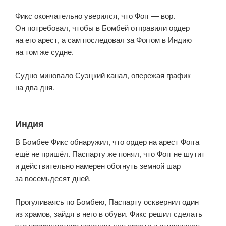
Фикс окончательно уверился, что Фогг — вор.
Он потребовал, чтобы в Бомбей отправили ордер
на его арест, а сам последовал за Фоггом в Индию
на том же судне.
Судно миновало Суэцкий канал, опережая график
на два дня.
Индия
В Бомбее Фикс обнаружил, что ордер на арест Фогга
ещё не пришёл. Паспарту же понял, что Фогг не шутит
и действительно намерен обогнуть земной шар
за восемьдесят дней.
Прогуливаясь по Бомбею, Паспарту осквернил один
из храмов, зайдя в него в обуви. Фикс решил сделать
это происшествие поводом для ареста и отправился