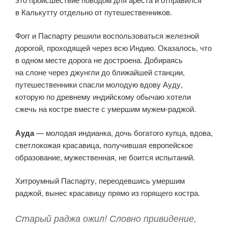
в Калькутту отдельно от путешественников.
Фогг и Паспарту решили восполь­зоваться железной
дорогой, проходящей через всю Индию. Оказалось, что
в одном месте дорога не достроена. Добираясь
на слоне через джунгли до ближайшей станции,
путешественники спасли молодую вдову Ауду,
которую по древнему индийскому обычаю хотели
сжечь на костре вместе с умершим мужем-раджой.
Ауда
— молодая индианка, дочь богатого купца, вдова,
светлокожая красавица, получившая европейское
образование, мужественная, не боится испытаний.
Хитроумный Паспарту, переодевшись умершим
раджой, вынес красавицу прямо из горящего костра.
Старый раджа ожил! Словно привидение,