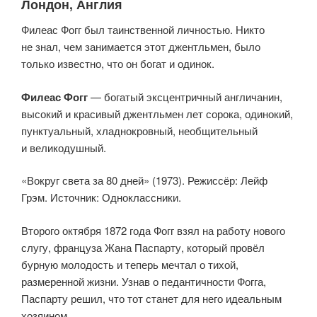
Лондон, Англия
Филеас Фогг был таинственной личностью. Никто
не знал, чем занимается этот джентльмен, было
только известно, что он богат и одинок.
Филеас Фогг
— богатый эксцентричный англичанин,
высокий и красивый джентльмен лет сорока, одинокий,
пунктуальный, хладнокровный, необщительный
и великодушный.
«Вокруг света за 80 дней» (1973). Режиссёр: Лейф
Грэм. Источник: Одноклассники.
Второго октября 1872 года Фогг взял на работу нового
слугу, француза Жана Паспарту, который провёл
бурную молодость и теперь мечтал о тихой,
размеренной жизни. Узнав о педантичности Фогга,
Паспарту решил, что тот станет для него идеальным
хозяином.