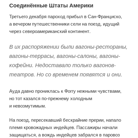
Соединённые Штаты Америки
Третьего декабря пароход прибыл в Сан-Франциско,
а вечером путешественники сели на поезд, идущий
через североаме­ри­канский континент.
В их распоряжении были вагоны-рестораны,
вагоны-террасы, вагоны-салоны, вагоны-
кофейни. Недоставало только вагонов-
театров. Но со временем появятся и они.
Ауда давно прониклась к Фоггу нежными чувствами,
но тот казался по-прежнему холодным
и невозмутимым.
На поезд, пересекавший бескрайние прерии, напало
племя кровожадных индейцев. Пассажиры начали
защищаться, а вождь индейцев забрался в паровоз