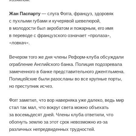
Жан Паспарту
— слуга Фогга, француз, здоровяк
с пухлыми губами и кучерявой шевелюрой,
в молодости был акробатом и пожарным, его имя
в переводе с французского означает «пролаза»,
«ловкач».
Вечером того же дня члены Реформ-клуба обсуждали
ограбление Английского банка. Полиция подозревала
замеченного в банке предста­ви­тельного джентльмена.
Полицейские были разосланы во все крупные порты,
но преступник исчез.
Фогг заметил, что вор наверняка уже далеко, ведь мир
стал так мал, что вокруг света можно объехать
за восемьдесят дней. Члены клуба ответили, что
обогнуть землю за этот срок невозможно из-за
различных непредвиденных трудностей.