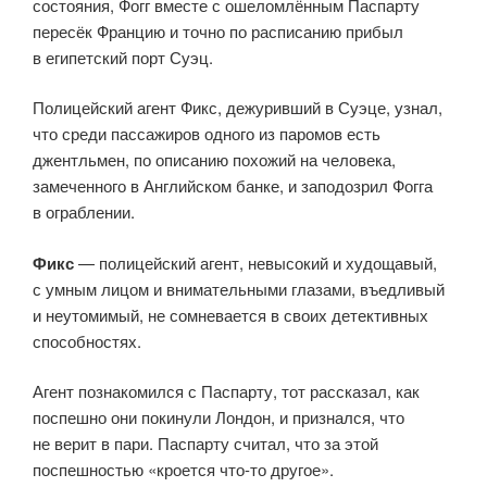
состояния, Фогг вместе с ошеломлённым Паспарту
пересёк Францию и точно по расписанию прибыл
в египетский порт Суэц.
Полицейский агент Фикс, дежуривший в Суэце, узнал,
что среди пассажиров одного из паромов есть
джентльмен, по описанию похожий на человека,
замеченного в Английском банке, и заподозрил Фогга
в ограблении.
Фикс
— полицейский агент, невысокий и худощавый,
с умным лицом и внимательными глазами, въедливый
и неутомимый, не сомневается в своих детективных
способностях.
Агент познакомился с Паспарту, тот рассказал, как
поспешно они покинули Лондон, и признался, что
не верит в пари. Паспарту считал, что за этой
поспешностью «кроется что-то другое».