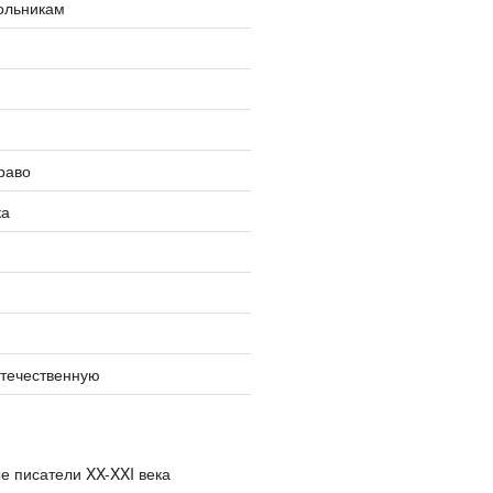
ольникам
раво
ка
отечественную
е писатели XX-XXI века