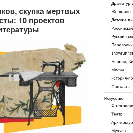
Драматург
ков, скупка мертвых
Женщины 
сты: 10 проектов
Детские пи
литературы
Российски
Русские кл
Переводчи
showrunne
Япония, Ки
Мифы
история/по
Фантасты
Искусство
Фотограф
Театр
Архитекту
Музыка