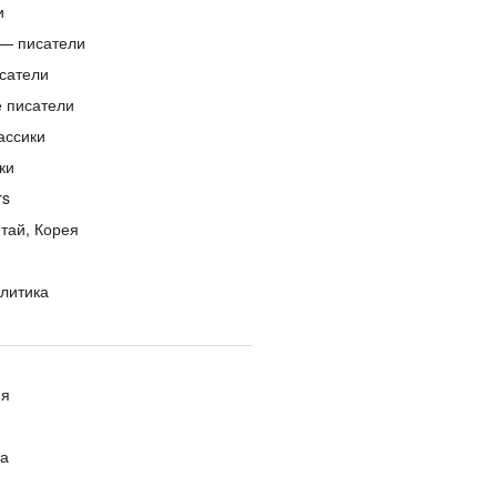
и
— писатели
сатели
е писатели
ассики
ки
rs
тай, Корея
литика
ия
ра