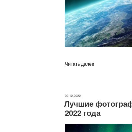
«50
Читать далее
лучших
фильмов
про
космос
ОПУБЛИКОВАНО
09.12.2022
и
Лучшие фотограф
инопланетян»
2022 года