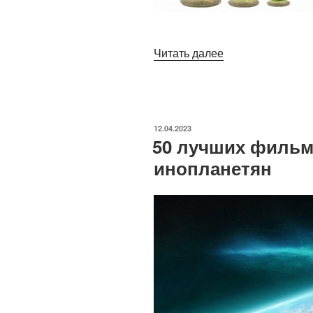
«Разведение
Читать далее
кроликов,
скупка
мертвых
душ
ОПУБЛИКОВАНО
12.04.2023
и поиск
50 лучших фильм
невесты:
инопланетян
10 проектов
героев
русской
литературы»