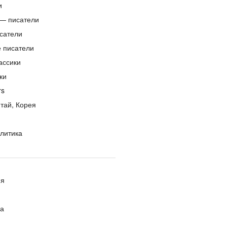
и
— писатели
сатели
е писатели
ассики
ки
rs
тай, Корея
литика
ия
ра