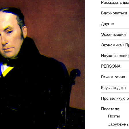
Рассказать шк
Вдохновиться
Другое
Экранизация
Экономика / П
Наука и техни
PERSONA
Режим гения
Круглая дата
Про великую 
Писатели
Поэты
Зарубежны