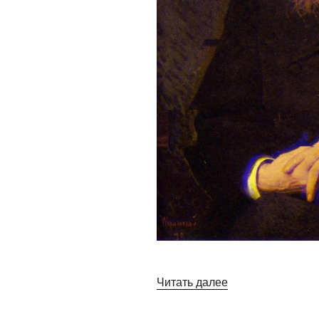
«Салтыков-
Читать далее
щедрин»