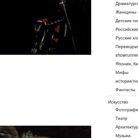
Драматург
Женщины 
Детские пи
Российски
Русские кл
Переводчи
showrunne
Япония, Ки
Мифы
история/по
Фантасты
Искусство
Фотограф
Театр
Архитекту
Музыка