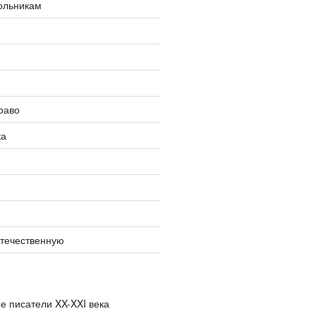
ольникам
раво
ка
отечественную
е писатели XX-XXI века